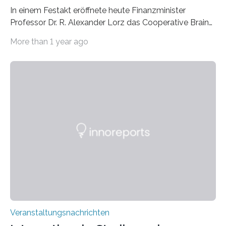
In einem Festakt eröffnete heute Finanzminister
Professor Dr. R. Alexander Lorz das Cooperative Brain
Imaging Center (CoBIC) auf dem Campus Niederrad
More than 1 year ago
der Goethe-Universität Frankfurt. Das CoBIC ist eine
Kooperation der Goethe-Universität, des Max-Planck-
Instituts für empirische Ästhetik sowie des Ernst
Strüngmann Instituts. Es bietet den Forschenden
direkten Zugang zu einer Vielzahl hochmoderner
Spitzentechnologien, mit der die Funktionsweise des
Gehirns besser verstanden und innovative Therapien
für neurologische und psychiatrische Erkrankungen
entwickelt werden können. Die hochmodernen Geräte
sind eingebaut, die Büros sind eingerichtet…
Veranstaltungsnachrichten