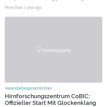
Haus am Kleistpark, Berlin-Schöneberg, die Ausstellung
More than 1 year ago
„Microverse“ mit Arbeiten der Fotografin Kathrin
Linkersdorff eröffnet. Die gezeigten Fotografien sind
Momentaufnahmen, die den Verfallsprozess von
Pflanzen festhalten. Die Künstlerin setzt in den
großformatigen Bildern die Schönheit, das Werden und
Vergehen der Natur künstlerisch wirkungsvoll in Szene.
Künstlerisch-wissenschaftliche Kollaboration im HU-
Labor für Mikrobiologie Für das Projekt „Microverse“ hat
Kathrin Linkersdorff gemeinsam mit der Mikrobiologin
Prof. Dr. Regine Hengge vom…
Veranstaltungsnachrichten
Hirnforschungszentrum CoBIC:
Offizieller Start Mit Glockenklang