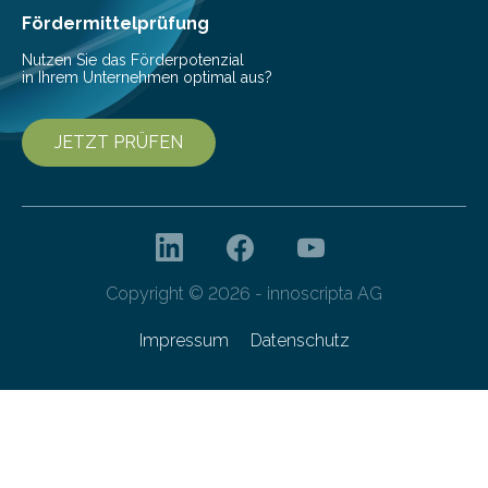
bis 16:00 Uhr, ein virtuelles Partnering Event zum
Fördermittelprüfung
Forschungsprogramm „Datenrekonstruktion…
Nutzen Sie das Förderpotenzial
in Ihrem Unternehmen optimal aus?
JETZT PRÜFEN
Copyright © 2026 - innoscripta AG
Impressum
Datenschutz