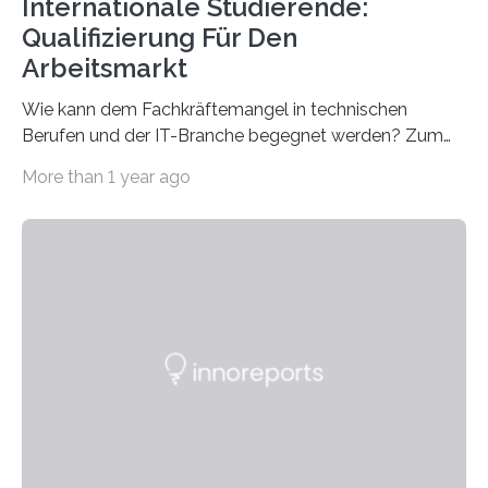
Internationale Studierende:
Qualifizierung Für Den
Arbeitsmarkt
Wie kann dem Fachkräftemangel in technischen
Berufen und der IT-Branche begegnet werden? Zum
Beispiel durch internationale Studierende, die an der
More than 1 year ago
Universität des Saarlandes und der Hochschule für
Technik und Wirtschaft des Saarlandes (htw saar) in
den MINT-Fächern ausgebildet werden und im
Anschluss in den hiesigen Arbeitsmarkt integriert
werden. Damit dies künftig noch besser gelingt, fördert
der Deutsche Akademische Austauschdienst beide
saarländischen Hochschulen im Gemeinschaftsprojekt
„QUAZAR“ mit insgesamt 1,15 Millionen Euro über vier
Jahre. Die Auftaktveranstaltung für das Förderprojekt
findet am…