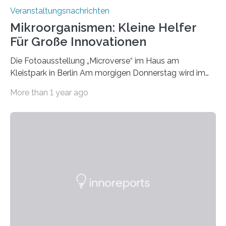
Veranstaltungsnachrichten
Mikroorganismen: Kleine Helfer
Für Große Innovationen
Die Fotoausstellung „Microverse“ im Haus am
Kleistpark in Berlin Am morgigen Donnerstag wird im
Haus am Kleistpark, Berlin-Schöneberg, die Ausstellung
More than 1 year ago
„Microverse“ mit Arbeiten der Fotografin Kathrin
Linkersdorff eröffnet. Die gezeigten Fotografien sind
Momentaufnahmen, die den Verfallsprozess von
Pflanzen festhalten. Die Künstlerin setzt in den
großformatigen Bildern die Schönheit, das Werden und
Vergehen der Natur künstlerisch wirkungsvoll in Szene.
Künstlerisch-wissenschaftliche Kollaboration im HU-
Labor für Mikrobiologie Für das Projekt „Microverse“ hat
Kathrin Linkersdorff gemeinsam mit der Mikrobiologin
Prof. Dr. Regine Hengge vom…