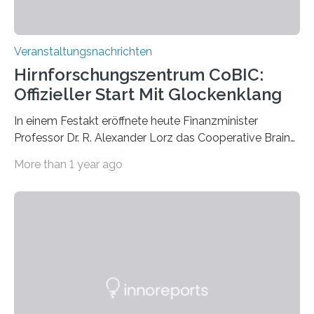
Veranstaltungsnachrichten
Hirnforschungszentrum CoBIC:
Offizieller Start Mit Glockenklang
In einem Festakt eröffnete heute Finanzminister
Professor Dr. R. Alexander Lorz das Cooperative Brain
Imaging Center (CoBIC) auf dem Campus Niederrad
More than 1 year ago
der Goethe-Universität Frankfurt. Das CoBIC ist eine
Kooperation der Goethe-Universität, des Max-Planck-
Instituts für empirische Ästhetik sowie des Ernst
Strüngmann Instituts. Es bietet den Forschenden
direkten Zugang zu einer Vielzahl hochmoderner
Spitzentechnologien, mit der die Funktionsweise des
Gehirns besser verstanden und innovative Therapien
für neurologische und psychiatrische Erkrankungen
entwickelt werden können. Die hochmodernen Geräte