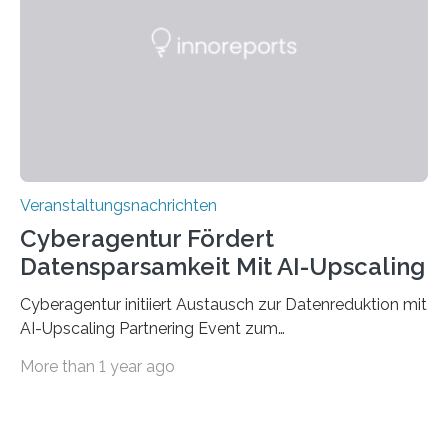
saarländischen Hochschulen im Gemeinschaftsprojekt
„QUAZAR“ mit insgesamt 1,15 Millionen Euro über vier
Jahre. Die Auftaktveranstaltung für das Förderprojekt
findet am…
Veranstaltungsnachrichten
Cyberagentur Fördert
Datensparsamkeit Mit AI-Upscaling
Cyberagentur initiiert Austausch zur Datenreduktion mit
AI-Upscaling Partnering Event zum
Forschungsprogramm DDK – Vernetzung für
More than 1 year ago
innovative DatenverarbeitungDie Agentur für
Innovation in der Cybersicherheit GmbH (Cyberagentur)
lädt zum virtuellen Partnering Event des