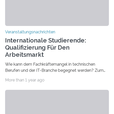
sind eingebaut, die Büros sind eingerichtet…
Veranstaltungsnachrichten
Internationale Studierende:
Qualifizierung Für Den
Arbeitsmarkt
Wie kann dem Fachkräftemangel in technischen
Berufen und der IT-Branche begegnet werden? Zum
Beispiel durch internationale Studierende, die an der
More than 1 year ago
Universität des Saarlandes und der Hochschule für
Technik und Wirtschaft des Saarlandes (htw saar) in
den MINT-Fächern ausgebildet werden und im
Anschluss in den hiesigen Arbeitsmarkt integriert
werden. Damit dies künftig noch besser gelingt, fördert
der Deutsche Akademische Austauschdienst beide