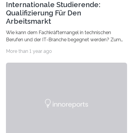
Internationale Studierende:
Qualifizierung Für Den
Arbeitsmarkt
Wie kann dem Fachkräftemangel in technischen
Berufen und der IT-Branche begegnet werden? Zum
Beispiel durch internationale Studierende, die an der
More than 1 year ago
Universität des Saarlandes und der Hochschule für
Technik und Wirtschaft des Saarlandes (htw saar) in
den MINT-Fächern ausgebildet werden und im
Anschluss in den hiesigen Arbeitsmarkt integriert
werden. Damit dies künftig noch besser gelingt, fördert
der Deutsche Akademische Austauschdienst beide
saarländischen Hochschulen im Gemeinschaftsprojekt
„QUAZAR“ mit insgesamt 1,15 Millionen Euro über vier
Jahre. Die Auftaktveranstaltung für das Förderprojekt
findet am…