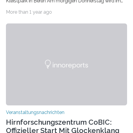
Kleistpark in Berlin Am morgigen Donnerstag wird im
Haus am Kleistpark, Berlin-Schöneberg, die Ausstellung
More than 1 year ago
„Microverse“ mit Arbeiten der Fotografin Kathrin
Linkersdorff eröffnet. Die gezeigten Fotografien sind
Momentaufnahmen, die den Verfallsprozess von
Pflanzen festhalten. Die Künstlerin setzt in den
großformatigen Bildern die Schönheit, das Werden und
Vergehen der Natur künstlerisch wirkungsvoll in Szene.
Künstlerisch-wissenschaftliche Kollaboration im HU-
Labor für Mikrobiologie Für das Projekt „Microverse“ hat
Kathrin Linkersdorff gemeinsam mit der Mikrobiologin
Prof. Dr. Regine Hengge vom…
Veranstaltungsnachrichten
Hirnforschungszentrum CoBIC:
Offizieller Start Mit Glockenklang