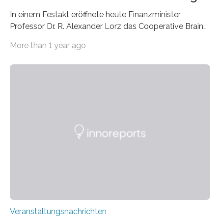
In einem Festakt eröffnete heute Finanzminister
Professor Dr. R. Alexander Lorz das Cooperative Brain
Imaging Center (CoBIC) auf dem Campus Niederrad
More than 1 year ago
der Goethe-Universität Frankfurt. Das CoBIC ist eine
Kooperation der Goethe-Universität, des Max-Planck-
Instituts für empirische Ästhetik sowie des Ernst
Strüngmann Instituts. Es bietet den Forschenden
direkten Zugang zu einer Vielzahl hochmoderner
Spitzentechnologien, mit der die Funktionsweise des
Gehirns besser verstanden und innovative Therapien
für neurologische und psychiatrische Erkrankungen
entwickelt werden können. Die hochmodernen Geräte
sind eingebaut, die Büros sind eingerichtet…
Veranstaltungsnachrichten