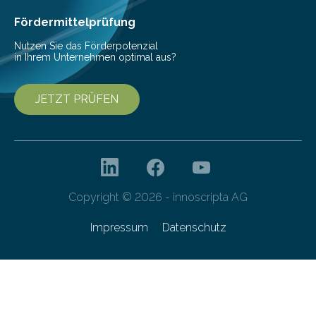
Cyberagentur organisiert am 25. März 2025, von 14:00
bis 16:00 Uhr, ein virtuelles Partnering Event zum
Fördermittelprüfung
Forschungsprogramm „Datenrekonstruktion…
Nutzen Sie das Förderpotenzial
in Ihrem Unternehmen optimal aus?
JETZT PRÜFEN
Copyright © 2026 - innoscripta AG
Impressum
Datenschutz