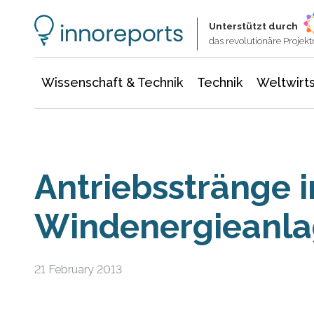
Wissenschaft & Technik
Informationstechnologie
Energie & Elektrotechnik
Unterstützt durch
das revolutionäre Proje
Wissenschaft & Technik
Technik
Weltwirts
Antriebsstränge i
Windenergieanl
21 February 2013