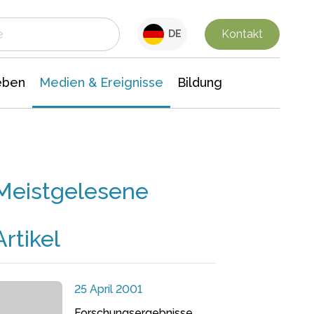
 Leben
Medien & Ereignisse
Interdisziplinäre Forschung
Veranstaltungsnachrichten
n Chemie
Gesellschaftswissenschaften
Kontakt
DE
eben
Medien & Ereignisse
Bildung
Meistgelesene
Artikel
25 April 2001
Forschungsergebnisse