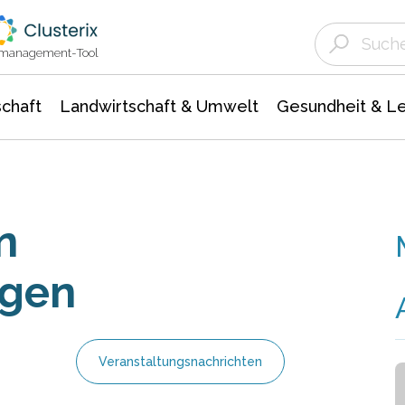
Landwirtschaft & Umwelt
Gesundheit &
Agrar- Forstwissenschaften
Unternehmensmeldungen
Biowissenschafte
Ökologie Umwelt- Naturschutz
ktmanagement-Tool
chaft
Landwirtschaft & Umwelt
Gesundheit & L
n
agen
Veranstaltungsnachrichten