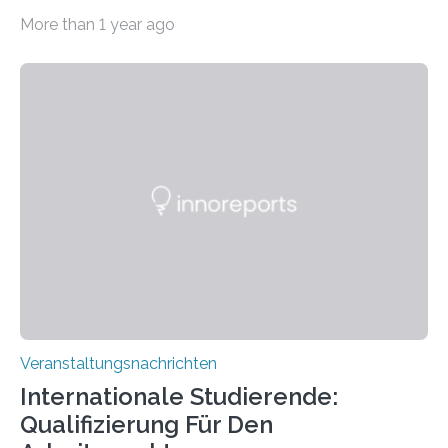
Imaging Center (CoBIC) auf dem Campus Niederrad
More than 1 year ago
der Goethe-Universität Frankfurt. Das CoBIC ist eine
Kooperation der Goethe-Universität, des Max-Planck-
Instituts für empirische Ästhetik sowie des Ernst
Strüngmann Instituts. Es bietet den Forschenden
direkten Zugang zu einer Vielzahl hochmoderner
Spitzentechnologien, mit der die Funktionsweise des
Gehirns besser verstanden und innovative Therapien
für neurologische und psychiatrische Erkrankungen
entwickelt werden können. Die hochmodernen Geräte
sind eingebaut, die Büros sind eingerichtet…
Veranstaltungsnachrichten
Internationale Studierende:
Qualifizierung Für Den