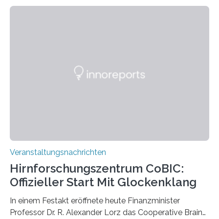
Linkersdorff eröffnet. Die gezeigten Fotografien sind
Momentaufnahmen, die den Verfallsprozess von
Pflanzen festhalten. Die Künstlerin setzt in den
großformatigen Bildern die Schönheit, das Werden und
Vergehen der Natur künstlerisch wirkungsvoll in Szene.
Künstlerisch-wissenschaftliche Kollaboration im HU-
Labor für Mikrobiologie Für das Projekt „Microverse“ hat
Kathrin Linkersdorff gemeinsam mit der Mikrobiologin
Prof. Dr. Regine Hengge vom…
Veranstaltungsnachrichten
Hirnforschungszentrum CoBIC:
Offizieller Start Mit Glockenklang
In einem Festakt eröffnete heute Finanzminister
Professor Dr. R. Alexander Lorz das Cooperative Brain