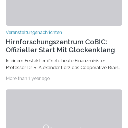
Prof. Dr. Regine Hengge vom…
Veranstaltungsnachrichten
Hirnforschungszentrum CoBIC:
Offizieller Start Mit Glockenklang
In einem Festakt eröffnete heute Finanzminister
Professor Dr. R. Alexander Lorz das Cooperative Brain
Imaging Center (CoBIC) auf dem Campus Niederrad
More than 1 year ago
der Goethe-Universität Frankfurt. Das CoBIC ist eine
Kooperation der Goethe-Universität, des Max-Planck-
Instituts für empirische Ästhetik sowie des Ernst
Strüngmann Instituts. Es bietet den Forschenden
direkten Zugang zu einer Vielzahl hochmoderner
Spitzentechnologien, mit der die Funktionsweise des
Gehirns besser verstanden und innovative Therapien