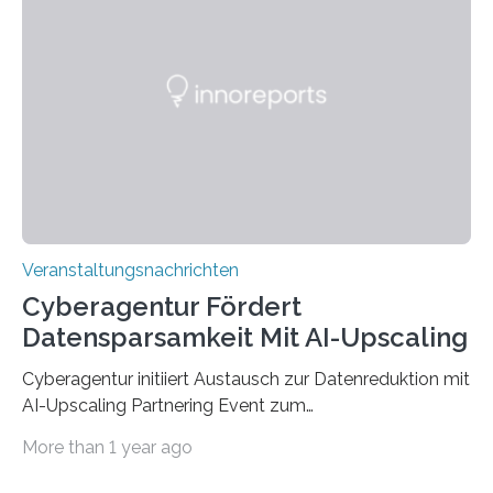
werden. Damit dies künftig noch besser gelingt, fördert
der Deutsche Akademische Austauschdienst beide
saarländischen Hochschulen im Gemeinschaftsprojekt
„QUAZAR“ mit insgesamt 1,15 Millionen Euro über vier
Jahre. Die Auftaktveranstaltung für das Förderprojekt
findet am…
Veranstaltungsnachrichten
Cyberagentur Fördert
Datensparsamkeit Mit AI-Upscaling
Cyberagentur initiiert Austausch zur Datenreduktion mit
AI-Upscaling Partnering Event zum
Forschungsprogramm DDK – Vernetzung für
More than 1 year ago
innovative DatenverarbeitungDie Agentur für
Innovation in der Cybersicherheit GmbH (Cyberagentur)