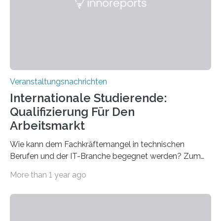
für neurologische und psychiatrische Erkrankungen
entwickelt werden können. Die hochmodernen Geräte
sind eingebaut, die Büros sind eingerichtet…
Veranstaltungsnachrichten
Internationale Studierende:
Qualifizierung Für Den
Arbeitsmarkt
Wie kann dem Fachkräftemangel in technischen
Berufen und der IT-Branche begegnet werden? Zum
Beispiel durch internationale Studierende, die an der
More than 1 year ago
Universität des Saarlandes und der Hochschule für
Technik und Wirtschaft des Saarlandes (htw saar) in
den MINT-Fächern ausgebildet werden und im
Anschluss in den hiesigen Arbeitsmarkt integriert