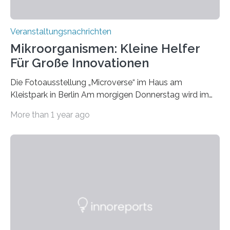
Veranstaltungsnachrichten
Mikroorganismen: Kleine Helfer
Für Große Innovationen
Die Fotoausstellung „Microverse“ im Haus am
Kleistpark in Berlin Am morgigen Donnerstag wird im
Haus am Kleistpark, Berlin-Schöneberg, die Ausstellung
More than 1 year ago
„Microverse“ mit Arbeiten der Fotografin Kathrin
Linkersdorff eröffnet. Die gezeigten Fotografien sind
Momentaufnahmen, die den Verfallsprozess von
Pflanzen festhalten. Die Künstlerin setzt in den
großformatigen Bildern die Schönheit, das Werden und
Vergehen der Natur künstlerisch wirkungsvoll in Szene.
Künstlerisch-wissenschaftliche Kollaboration im HU-
Labor für Mikrobiologie Für das Projekt „Microverse“ hat
Kathrin Linkersdorff gemeinsam mit der Mikrobiologin