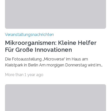
Veranstaltungsnachrichten
Mikroorganismen: Kleine Helfer
Für Große Innovationen
Die Fotoausstellung „Microverse“ im Haus am
Kleistpark in Berlin Am morgigen Donnerstag wird im
Haus am Kleistpark, Berlin-Schöneberg, die Ausstellung
More than 1 year ago
„Microverse“ mit Arbeiten der Fotografin Kathrin
Linkersdorff eröffnet. Die gezeigten Fotografien sind
Momentaufnahmen, die den Verfallsprozess von
Pflanzen festhalten. Die Künstlerin setzt in den
großformatigen Bildern die Schönheit, das Werden und
Vergehen der Natur künstlerisch wirkungsvoll in Szene.