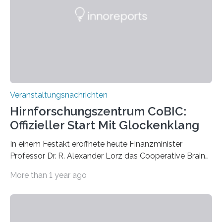
Künstlerisch-wissenschaftliche Kollaboration im HU-
Labor für Mikrobiologie Für das Projekt „Microverse“ hat
Kathrin Linkersdorff gemeinsam mit der Mikrobiologin
Prof. Dr. Regine Hengge vom…
Veranstaltungsnachrichten
Hirnforschungszentrum CoBIC:
Offizieller Start Mit Glockenklang
In einem Festakt eröffnete heute Finanzminister
Professor Dr. R. Alexander Lorz das Cooperative Brain
Imaging Center (CoBIC) auf dem Campus Niederrad
More than 1 year ago
der Goethe-Universität Frankfurt. Das CoBIC ist eine
Kooperation der Goethe-Universität, des Max-Planck-
Instituts für empirische Ästhetik sowie des Ernst
Strüngmann Instituts. Es bietet den Forschenden