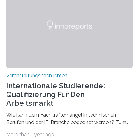
direkten Zugang zu einer Vielzahl hochmoderner
Spitzentechnologien, mit der die Funktionsweise des
Gehirns besser verstanden und innovative Therapien
für neurologische und psychiatrische Erkrankungen
entwickelt werden können. Die hochmodernen Geräte
sind eingebaut, die Büros sind eingerichtet…
Veranstaltungsnachrichten
Internationale Studierende:
Qualifizierung Für Den
Arbeitsmarkt
Wie kann dem Fachkräftemangel in technischen
Berufen und der IT-Branche begegnet werden? Zum
Beispiel durch internationale Studierende, die an der
More than 1 year ago
Universität des Saarlandes und der Hochschule für