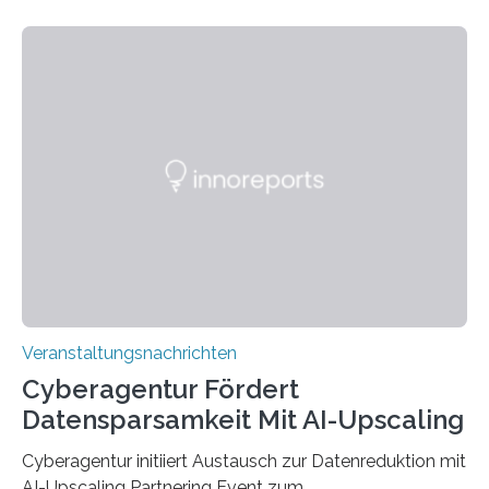
Technik und Wirtschaft des Saarlandes (htw saar) in
den MINT-Fächern ausgebildet werden und im
Anschluss in den hiesigen Arbeitsmarkt integriert
werden. Damit dies künftig noch besser gelingt, fördert
der Deutsche Akademische Austauschdienst beide
saarländischen Hochschulen im Gemeinschaftsprojekt
„QUAZAR“ mit insgesamt 1,15 Millionen Euro über vier
Jahre. Die Auftaktveranstaltung für das Förderprojekt
findet am…
Veranstaltungsnachrichten
Cyberagentur Fördert
Datensparsamkeit Mit AI-Upscaling
Cyberagentur initiiert Austausch zur Datenreduktion mit
AI-Upscaling Partnering Event zum