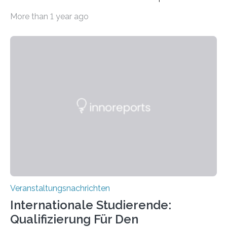
Imaging Center (CoBIC) auf dem Campus Niederrad
More than 1 year ago
der Goethe-Universität Frankfurt. Das CoBIC ist eine
Kooperation der Goethe-Universität, des Max-Planck-
Instituts für empirische Ästhetik sowie des Ernst
Strüngmann Instituts. Es bietet den Forschenden
direkten Zugang zu einer Vielzahl hochmoderner
Spitzentechnologien, mit der die Funktionsweise des
Gehirns besser verstanden und innovative Therapien
für neurologische und psychiatrische Erkrankungen
entwickelt werden können. Die hochmodernen Geräte
sind eingebaut, die Büros sind eingerichtet…
Veranstaltungsnachrichten
Internationale Studierende:
Qualifizierung Für Den