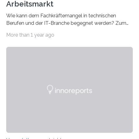
Arbeitsmarkt
Wie kann dem Fachkräftemangel in technischen
Berufen und der IT-Branche begegnet werden? Zum
Beispiel durch internationale Studierende, die an der
More than 1 year ago
Universität des Saarlandes und der Hochschule für
Technik und Wirtschaft des Saarlandes (htw saar) in
den MINT-Fächern ausgebildet werden und im
Anschluss in den hiesigen Arbeitsmarkt integriert
werden. Damit dies künftig noch besser gelingt, fördert
der Deutsche Akademische Austauschdienst beide
saarländischen Hochschulen im Gemeinschaftsprojekt
„QUAZAR“ mit insgesamt 1,15 Millionen Euro über vier
Jahre. Die Auftaktveranstaltung für das Förderprojekt
findet am…