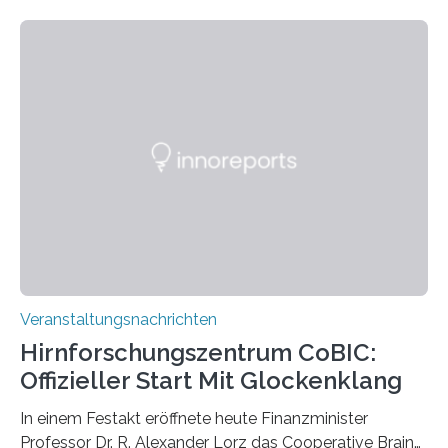
Linkersdorff eröffnet. Die gezeigten Fotografien sind
Momentaufnahmen, die den Verfallsprozess von
Pflanzen festhalten. Die Künstlerin setzt in den
großformatigen Bildern die Schönheit, das Werden und
Vergehen der Natur künstlerisch wirkungsvoll in Szene.
Künstlerisch-wissenschaftliche Kollaboration im HU-
Labor für Mikrobiologie Für das Projekt „Microverse“ hat
Kathrin Linkersdorff gemeinsam mit der Mikrobiologin
Prof. Dr. Regine Hengge vom…
Veranstaltungsnachrichten
Hirnforschungszentrum CoBIC:
Offizieller Start Mit Glockenklang
In einem Festakt eröffnete heute Finanzminister
Professor Dr. R. Alexander Lorz das Cooperative Brain