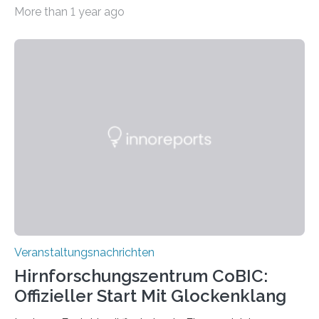
Haus am Kleistpark, Berlin-Schöneberg, die Ausstellung
More than 1 year ago
„Microverse“ mit Arbeiten der Fotografin Kathrin
Linkersdorff eröffnet. Die gezeigten Fotografien sind
Momentaufnahmen, die den Verfallsprozess von
Pflanzen festhalten. Die Künstlerin setzt in den
großformatigen Bildern die Schönheit, das Werden und
Vergehen der Natur künstlerisch wirkungsvoll in Szene.
Künstlerisch-wissenschaftliche Kollaboration im HU-
Labor für Mikrobiologie Für das Projekt „Microverse“ hat
Kathrin Linkersdorff gemeinsam mit der Mikrobiologin
Prof. Dr. Regine Hengge vom…
Veranstaltungsnachrichten
Hirnforschungszentrum CoBIC:
Offizieller Start Mit Glockenklang