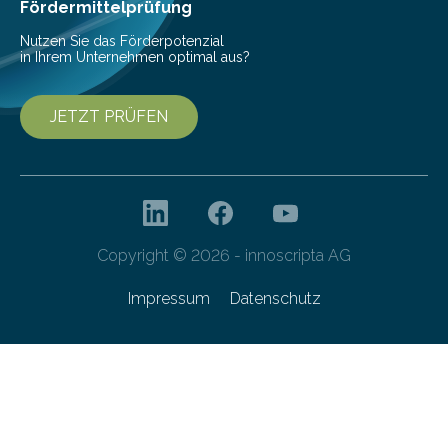
bis 16:00 Uhr, ein virtuelles Partnering Event zum
Fördermittelprüfung
Forschungsprogramm „Datenrekonstruktion…
Nutzen Sie das Förderpotenzial
in Ihrem Unternehmen optimal aus?
JETZT PRÜFEN
Copyright © 2026 - innoscripta AG
Impressum
Datenschutz