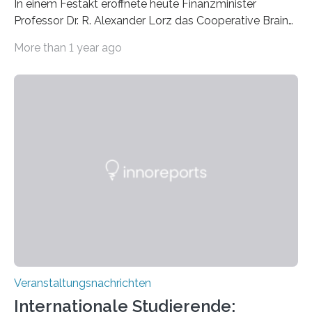
In einem Festakt eröffnete heute Finanzminister
Professor Dr. R. Alexander Lorz das Cooperative Brain
Imaging Center (CoBIC) auf dem Campus Niederrad
More than 1 year ago
der Goethe-Universität Frankfurt. Das CoBIC ist eine
Kooperation der Goethe-Universität, des Max-Planck-
Instituts für empirische Ästhetik sowie des Ernst
Strüngmann Instituts. Es bietet den Forschenden
direkten Zugang zu einer Vielzahl hochmoderner
Spitzentechnologien, mit der die Funktionsweise des
Gehirns besser verstanden und innovative Therapien
für neurologische und psychiatrische Erkrankungen
entwickelt werden können. Die hochmodernen Geräte
sind eingebaut, die Büros sind eingerichtet…
Veranstaltungsnachrichten
Internationale Studierende: