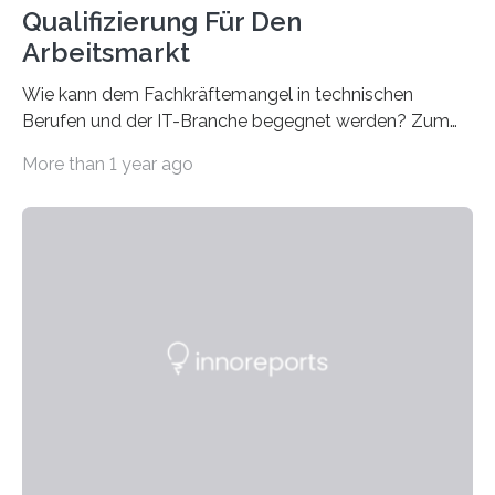
Qualifizierung Für Den
Arbeitsmarkt
Wie kann dem Fachkräftemangel in technischen
Berufen und der IT-Branche begegnet werden? Zum
Beispiel durch internationale Studierende, die an der
More than 1 year ago
Universität des Saarlandes und der Hochschule für
Technik und Wirtschaft des Saarlandes (htw saar) in
den MINT-Fächern ausgebildet werden und im
Anschluss in den hiesigen Arbeitsmarkt integriert
werden. Damit dies künftig noch besser gelingt, fördert
der Deutsche Akademische Austauschdienst beide
saarländischen Hochschulen im Gemeinschaftsprojekt
„QUAZAR“ mit insgesamt 1,15 Millionen Euro über vier
Jahre. Die Auftaktveranstaltung für das Förderprojekt
findet am…