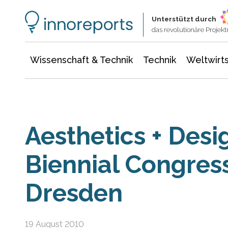
Wissenschaft & Technik
Informationstechnologie
Energie & Elektrotechnik
Unterstützt durch
das revolutionäre Proje
Wissenschaft & Technik
Technik
Weltwirts
Aesthetics + Desi
Biennial Congress
Dresden
19 August 2010