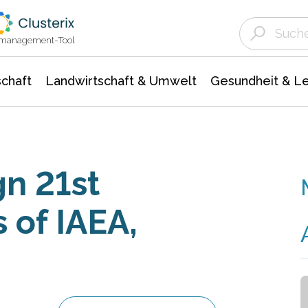
Landwirtschaft & Umwelt
Gesundheit &
Agrar- Forstwissenschaften
Unternehmensmeldungen
Biowissenschafte
Ökologie Umwelt- Naturschutz
ktmanagement-Tool
chaft
Landwirtschaft & Umwelt
Gesundheit & L
gn 21st
 of IAEA,