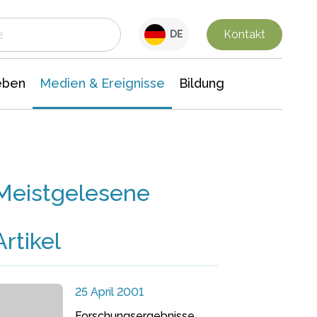
 Leben
Medien & Ereignisse
Interdisziplinäre Forschung
Veranstaltungsnachrichten
n Chemie
Gesellschaftswissenschaften
Kontakt
DE
eben
Medien & Ereignisse
Bildung
Meistgelesene
Artikel
25 April 2001
Forschungsergebnisse