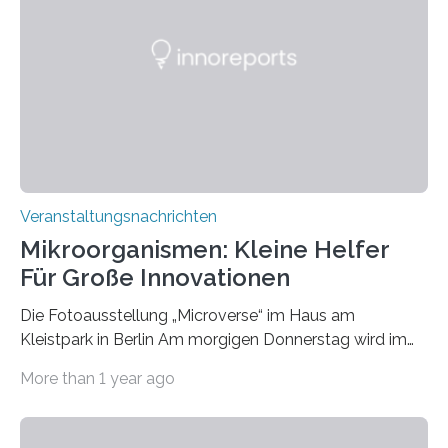
Veranstaltungsnachrichten
Mikroorganismen: Kleine Helfer
Für Große Innovationen
Die Fotoausstellung „Microverse“ im Haus am
Kleistpark in Berlin Am morgigen Donnerstag wird im
Haus am Kleistpark, Berlin-Schöneberg, die Ausstellung
More than 1 year ago
„Microverse“ mit Arbeiten der Fotografin Kathrin
Linkersdorff eröffnet. Die gezeigten Fotografien sind
Momentaufnahmen, die den Verfallsprozess von