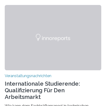
Kooperation der Goethe-Universität, des Max-Planck-
Instituts für empirische Ästhetik sowie des Ernst
Strüngmann Instituts. Es bietet den Forschenden
direkten Zugang zu einer Vielzahl hochmoderner
Spitzentechnologien, mit der die Funktionsweise des
Gehirns besser verstanden und innovative Therapien
für neurologische und psychiatrische Erkrankungen
entwickelt werden können. Die hochmodernen Geräte
sind eingebaut, die Büros sind eingerichtet…
Veranstaltungsnachrichten
Internationale Studierende:
Qualifizierung Für Den
Arbeitsmarkt
Wie kann dem Fachkräftemangel in technischen