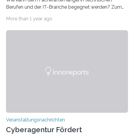
Berufen und der IT-Branche begegnet werden? Zum
Beispiel durch internationale Studierende, die an der
More than 1 year ago
Universität des Saarlandes und der Hochschule für
Technik und Wirtschaft des Saarlandes (htw saar) in
den MINT-Fächern ausgebildet werden und im
Anschluss in den hiesigen Arbeitsmarkt integriert
werden. Damit dies künftig noch besser gelingt, fördert
der Deutsche Akademische Austauschdienst beide
saarländischen Hochschulen im Gemeinschaftsprojekt
„QUAZAR“ mit insgesamt 1,15 Millionen Euro über vier
Jahre. Die Auftaktveranstaltung für das Förderprojekt
findet am…
Veranstaltungsnachrichten
Cyberagentur Fördert