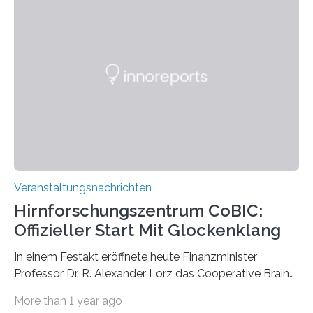
Pflanzen festhalten. Die Künstlerin setzt in den
großformatigen Bildern die Schönheit, das Werden und
Vergehen der Natur künstlerisch wirkungsvoll in Szene.
Künstlerisch-wissenschaftliche Kollaboration im HU-
Labor für Mikrobiologie Für das Projekt „Microverse“ hat
Kathrin Linkersdorff gemeinsam mit der Mikrobiologin
Prof. Dr. Regine Hengge vom…
Veranstaltungsnachrichten
Hirnforschungszentrum CoBIC:
Offizieller Start Mit Glockenklang
In einem Festakt eröffnete heute Finanzminister
Professor Dr. R. Alexander Lorz das Cooperative Brain
Imaging Center (CoBIC) auf dem Campus Niederrad
More than 1 year ago
der Goethe-Universität Frankfurt. Das CoBIC ist eine