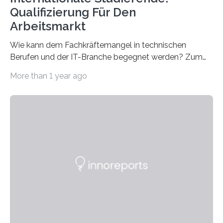
Qualifizierung Für Den
Arbeitsmarkt
Wie kann dem Fachkräftemangel in technischen
Berufen und der IT-Branche begegnet werden? Zum
Beispiel durch internationale Studierende, die an der
More than 1 year ago
Universität des Saarlandes und der Hochschule für
Technik und Wirtschaft des Saarlandes (htw saar) in
den MINT-Fächern ausgebildet werden und im
Anschluss in den hiesigen Arbeitsmarkt integriert
werden. Damit dies künftig noch besser gelingt, fördert
der Deutsche Akademische Austauschdienst beide
saarländischen Hochschulen im Gemeinschaftsprojekt
„QUAZAR“ mit insgesamt 1,15 Millionen Euro über vier
Jahre. Die Auftaktveranstaltung für das Förderprojekt
findet am…