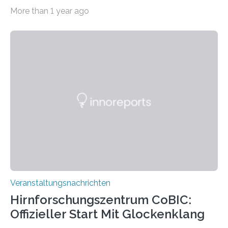
Haus am Kleistpark, Berlin-Schöneberg, die Ausstellung
More than 1 year ago
„Microverse“ mit Arbeiten der Fotografin Kathrin
Linkersdorff eröffnet. Die gezeigten Fotografien sind
Momentaufnahmen, die den Verfallsprozess von
Pflanzen festhalten. Die Künstlerin setzt in den
großformatigen Bildern die Schönheit, das Werden und
Vergehen der Natur künstlerisch wirkungsvoll in Szene.
Künstlerisch-wissenschaftliche Kollaboration im HU-
Labor für Mikrobiologie Für das Projekt „Microverse“ hat
Kathrin Linkersdorff gemeinsam mit der Mikrobiologin
Prof. Dr. Regine Hengge vom…
Veranstaltungsnachrichten
Hirnforschungszentrum CoBIC:
Offizieller Start Mit Glockenklang