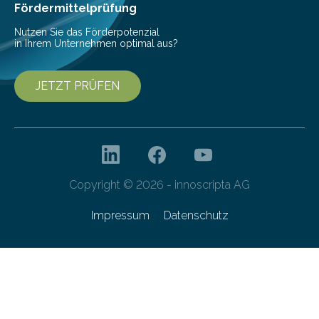
bis 16:00 Uhr, ein virtuelles Partnering Event zum
Fördermittelprüfung
Forschungsprogramm „Datenrekonstruktion…
Nutzen Sie das Förderpotenzial
in Ihrem Unternehmen optimal aus?
JETZT PRÜFEN
Copyright © 2026 - innoscripta AG
Impressum
Datenschutz