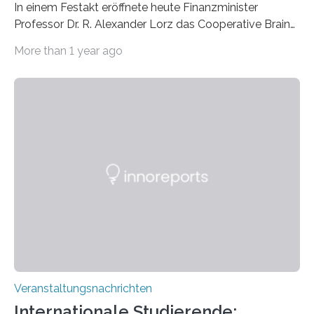
In einem Festakt eröffnete heute Finanzminister
Professor Dr. R. Alexander Lorz das Cooperative Brain
Imaging Center (CoBIC) auf dem Campus Niederrad
More than 1 year ago
der Goethe-Universität Frankfurt. Das CoBIC ist eine
Kooperation der Goethe-Universität, des Max-Planck-
Instituts für empirische Ästhetik sowie des Ernst
Strüngmann Instituts. Es bietet den Forschenden
direkten Zugang zu einer Vielzahl hochmoderner
Spitzentechnologien, mit der die Funktionsweise des
Gehirns besser verstanden und innovative Therapien
für neurologische und psychiatrische Erkrankungen
entwickelt werden können. Die hochmodernen Geräte
sind eingebaut, die Büros sind eingerichtet…
Veranstaltungsnachrichten
Internationale Studierende: