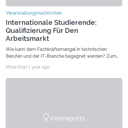
Veranstaltungsnachrichten
Internationale Studierende:
Qualifizierung Für Den
Arbeitsmarkt
Wie kann dem Fachkräftemangel in technischen
Berufen und der IT-Branche begegnet werden? Zum
Beispiel durch internationale Studierende, die an der
More than 1 year ago
Universität des Saarlandes und der Hochschule für
Technik und Wirtschaft des Saarlandes (htw saar) in
den MINT-Fächern ausgebildet werden und im
Anschluss in den hiesigen Arbeitsmarkt integriert
werden. Damit dies künftig noch besser gelingt, fördert
der Deutsche Akademische Austauschdienst beide
saarländischen Hochschulen im Gemeinschaftsprojekt
„QUAZAR“ mit insgesamt 1,15 Millionen Euro über vier
Jahre. Die Auftaktveranstaltung für das Förderprojekt