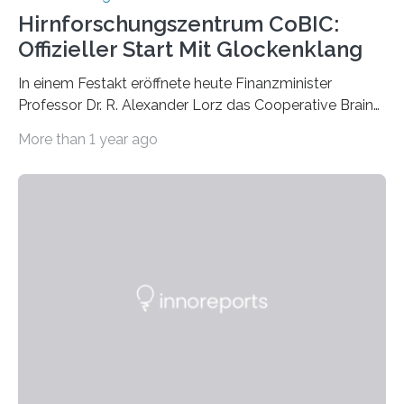
Hirnforschungszentrum CoBIC:
Offizieller Start Mit Glockenklang
In einem Festakt eröffnete heute Finanzminister
Professor Dr. R. Alexander Lorz das Cooperative Brain
Imaging Center (CoBIC) auf dem Campus Niederrad
More than 1 year ago
der Goethe-Universität Frankfurt. Das CoBIC ist eine
Kooperation der Goethe-Universität, des Max-Planck-
Instituts für empirische Ästhetik sowie des Ernst
Strüngmann Instituts. Es bietet den Forschenden
direkten Zugang zu einer Vielzahl hochmoderner
Spitzentechnologien, mit der die Funktionsweise des
Gehirns besser verstanden und innovative Therapien
für neurologische und psychiatrische Erkrankungen
entwickelt werden können. Die hochmodernen Geräte
sind eingebaut, die Büros sind eingerichtet…