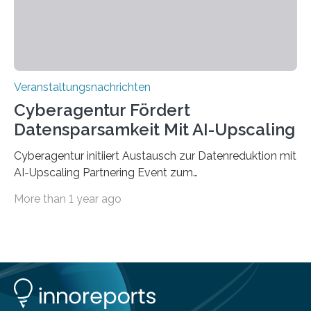
findet am…
Veranstaltungsnachrichten
Cyberagentur Fördert
Datensparsamkeit Mit AI-Upscaling
Cyberagentur initiiert Austausch zur Datenreduktion mit
AI-Upscaling Partnering Event zum
Forschungsprogramm DDK – Vernetzung für
More than 1 year ago
innovative DatenverarbeitungDie Agentur für
Innovation in der Cybersicherheit GmbH (Cyberagentur)
lädt zum virtuellen Partnering Event des
Forschungsprogramms DDK ein. Im Fokus steht die
Entwicklung von Technologien zur gezielten
Datenreduktion und Rekonstruktion in schwierigen
Kommunikationsumgebungen. Das Event dient der