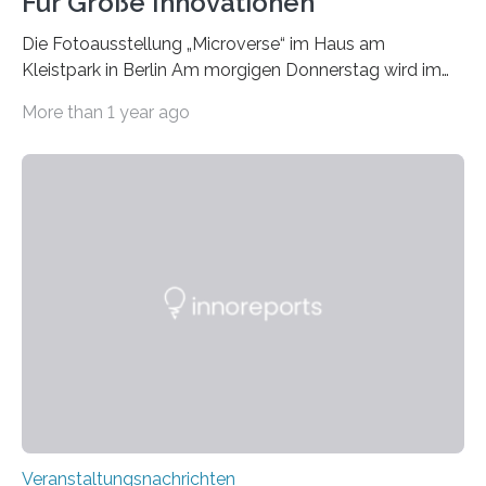
Für Große Innovationen
Die Fotoausstellung „Microverse“ im Haus am
Kleistpark in Berlin Am morgigen Donnerstag wird im
Haus am Kleistpark, Berlin-Schöneberg, die Ausstellung
More than 1 year ago
„Microverse“ mit Arbeiten der Fotografin Kathrin
Linkersdorff eröffnet. Die gezeigten Fotografien sind
Momentaufnahmen, die den Verfallsprozess von
Pflanzen festhalten. Die Künstlerin setzt in den
großformatigen Bildern die Schönheit, das Werden und
Vergehen der Natur künstlerisch wirkungsvoll in Szene.
Künstlerisch-wissenschaftliche Kollaboration im HU-
Labor für Mikrobiologie Für das Projekt „Microverse“ hat
Kathrin Linkersdorff gemeinsam mit der Mikrobiologin
Prof. Dr. Regine Hengge vom…
Veranstaltungsnachrichten