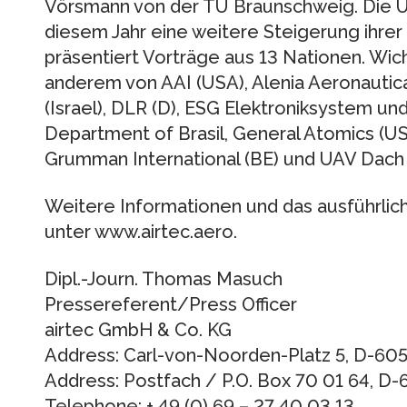
Vörsmann von der TU Braunschweig. Die U
diesem Jahr eine weitere Steigerung ihrer
präsentiert Vorträge aus 13 Nationen. Wi
anderem von AAI (USA), Alenia Aeronautica (
(Israel), DLR (D), ESG Elektroniksystem und
Department of Brasil, General Atomics (USA)
Grumman International (BE) und UAV Dach 
Weitere Informationen und das ausführli
unter www.airtec.aero.
Dipl.-Journ. Thomas Masuch
Pressereferent/Press Officer
airtec GmbH & Co. KG
Address: Carl-von-Noorden-Platz 5, D-605
Address: Postfach / P.O. Box 70 01 64, D-
Telephone: + 49 (0) 69 – 27 40 03 13