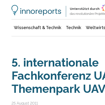
Wissenschaft & Technik
Informationstechnologie
Energie & Elektrotechnik
Unterstützt durch
das revolutionäre Proje
Wissenschaft & Technik
Technik
Weltwirts
5. internationale
Fachkonferenz U
Themenpark UAV
25 August 2011