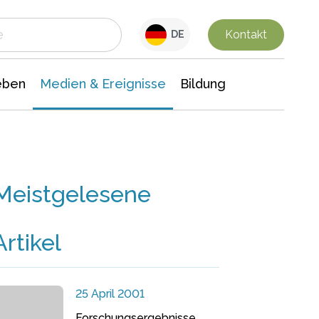
 Leben
Medien & Ereignisse
Interdisziplinäre Forschung
Veranstaltungsnachrichten
n Chemie
Gesellschaftswissenschaften
Kontakt
DE
eben
Medien & Ereignisse
Bildung
Meistgelesene
Artikel
25 April 2001
Forschungsergebnisse