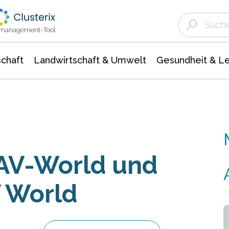
Landwirtschaft & Umwelt
Gesundheit &
Agrar- Forstwissenschaften
Unternehmensmeldungen
Biowissenschafte
Ökologie Umwelt- Naturschutz
ktmanagement-Tool
chaft
Landwirtschaft & Umwelt
Gesundheit & L
AV-World und
 World