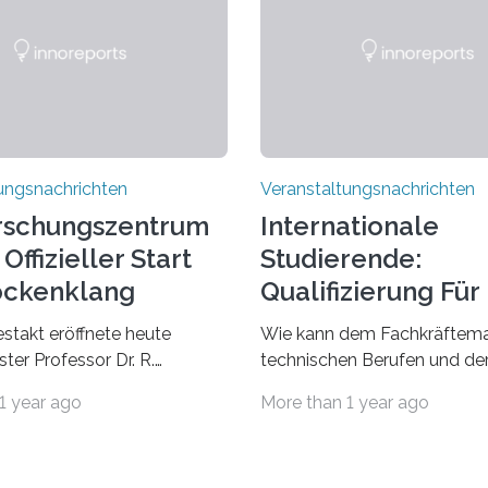
ungsnachrichten
Veranstaltungsnachrichten
rschungszentrum
Internationale
Offizieller Start
Studierende:
ockenklang
Qualifizierung Für
Arbeitsmarkt
estakt eröffnete heute
Wie kann dem Fachkräftema
ter Professor Dr. R.
technischen Berufen und der
Lorz das Cooperative Brain
Branche begegnet werden
1 year ago
More than 1 year ago
nter (CoBIC) auf dem
Beispiel durch internationale
ederrad der Goethe-
Studierende, die an der Unive
 Frankfurt. Das CoBIC ist
Saarlandes und der Hochsch