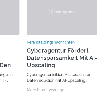
Veranstaltungsnachrichten
Cyberagentur Fördert
Datensparsamkeit Mit AI-
 Den
Upscaling
ngel in
Cyberagentur initiiert Austausch zur
 IT-
Datenreduktion mit AI-Upscaling
? Zum
Partnering Event zum
More than 1 year ago
Forschungsprogramm DDK –
rsität des
Vernetzung für innovative
ule für
DatenverarbeitungDie Agentur für