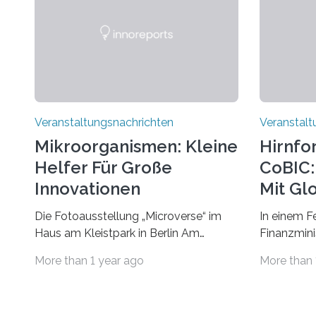
Veranstaltungsnachrichten
Veranstalt
Mikroorganismen: Kleine
Hirnfo
Helfer Für Große
CoBIC: 
Innovationen
Mit Gl
Die Fotoausstellung „Microverse“ im
In einem F
Haus am Kleistpark in Berlin Am
Finanzminis
morgigen Donnerstag wird im Haus am
Alexander 
More than 1 year ago
More than 
Kleistpark, Berlin-Schöneberg, die
Imaging Ce
Ausstellung „Microverse“ mit Arbeiten
Campus Ni
der Fotografin Kathrin Linkersdorff
Universität