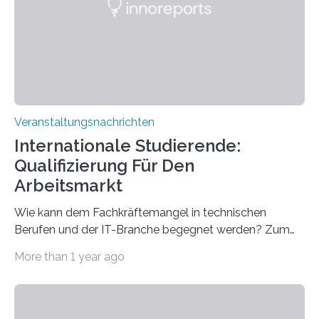
für neurologische und psychiatrische Erkrankungen
entwickelt werden können. Die hochmodernen Geräte
sind eingebaut, die Büros sind eingerichtet…
Veranstaltungsnachrichten
Internationale Studierende:
Qualifizierung Für Den
Arbeitsmarkt
Wie kann dem Fachkräftemangel in technischen
Berufen und der IT-Branche begegnet werden? Zum
Beispiel durch internationale Studierende, die an der
More than 1 year ago
Universität des Saarlandes und der Hochschule für
Technik und Wirtschaft des Saarlandes (htw saar) in
den MINT-Fächern ausgebildet werden und im
Anschluss in den hiesigen Arbeitsmarkt integriert