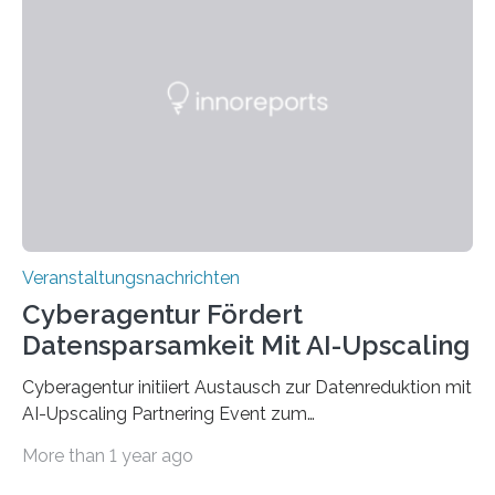
werden. Damit dies künftig noch besser gelingt, fördert
der Deutsche Akademische Austauschdienst beide
saarländischen Hochschulen im Gemeinschaftsprojekt
„QUAZAR“ mit insgesamt 1,15 Millionen Euro über vier
Jahre. Die Auftaktveranstaltung für das Förderprojekt
findet am…
Veranstaltungsnachrichten
Cyberagentur Fördert
Datensparsamkeit Mit AI-Upscaling
Cyberagentur initiiert Austausch zur Datenreduktion mit
AI-Upscaling Partnering Event zum
Forschungsprogramm DDK – Vernetzung für
More than 1 year ago
innovative DatenverarbeitungDie Agentur für
Innovation in der Cybersicherheit GmbH (Cyberagentur)