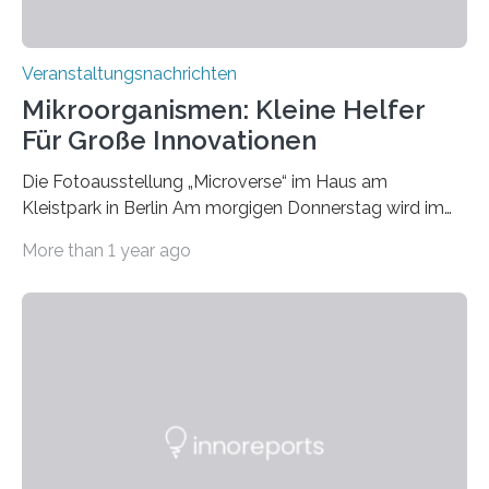
Veranstaltungsnachrichten
Mikroorganismen: Kleine Helfer
Für Große Innovationen
Die Fotoausstellung „Microverse“ im Haus am
Kleistpark in Berlin Am morgigen Donnerstag wird im
Haus am Kleistpark, Berlin-Schöneberg, die Ausstellung
More than 1 year ago
„Microverse“ mit Arbeiten der Fotografin Kathrin
Linkersdorff eröffnet. Die gezeigten Fotografien sind
Momentaufnahmen, die den Verfallsprozess von
Pflanzen festhalten. Die Künstlerin setzt in den
großformatigen Bildern die Schönheit, das Werden und
Vergehen der Natur künstlerisch wirkungsvoll in Szene.
Künstlerisch-wissenschaftliche Kollaboration im HU-
Labor für Mikrobiologie Für das Projekt „Microverse“ hat
Kathrin Linkersdorff gemeinsam mit der Mikrobiologin