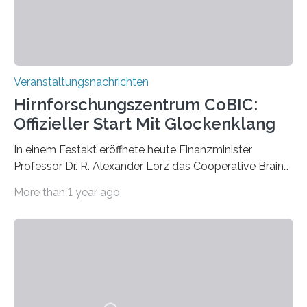
Prof. Dr. Regine Hengge vom…
Veranstaltungsnachrichten
Hirnforschungszentrum CoBIC:
Offizieller Start Mit Glockenklang
In einem Festakt eröffnete heute Finanzminister
Professor Dr. R. Alexander Lorz das Cooperative Brain
Imaging Center (CoBIC) auf dem Campus Niederrad
More than 1 year ago
der Goethe-Universität Frankfurt. Das CoBIC ist eine
Kooperation der Goethe-Universität, des Max-Planck-
Instituts für empirische Ästhetik sowie des Ernst
Strüngmann Instituts. Es bietet den Forschenden
direkten Zugang zu einer Vielzahl hochmoderner
Spitzentechnologien, mit der die Funktionsweise des
Gehirns besser verstanden und innovative Therapien