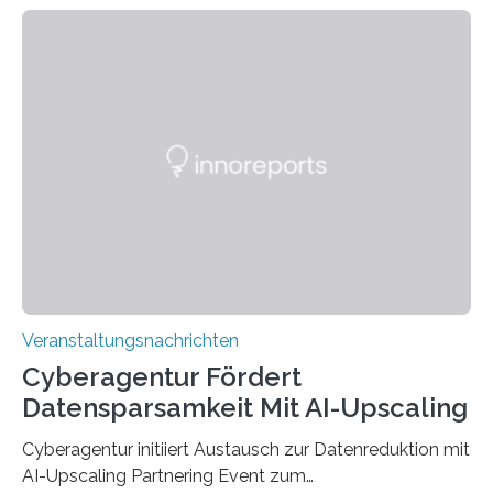
Technik und Wirtschaft des Saarlandes (htw saar) in
den MINT-Fächern ausgebildet werden und im
Anschluss in den hiesigen Arbeitsmarkt integriert
werden. Damit dies künftig noch besser gelingt, fördert
der Deutsche Akademische Austauschdienst beide
saarländischen Hochschulen im Gemeinschaftsprojekt
„QUAZAR“ mit insgesamt 1,15 Millionen Euro über vier
Jahre. Die Auftaktveranstaltung für das Förderprojekt
findet am…
Veranstaltungsnachrichten
Cyberagentur Fördert
Datensparsamkeit Mit AI-Upscaling
Cyberagentur initiiert Austausch zur Datenreduktion mit
AI-Upscaling Partnering Event zum