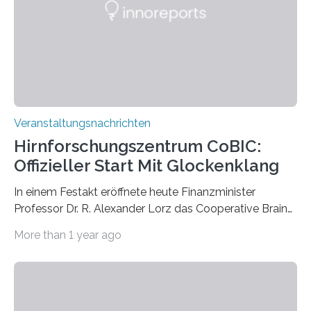
Labor für Mikrobiologie Für das Projekt „Microverse“ hat
Kathrin Linkersdorff gemeinsam mit der Mikrobiologin
Prof. Dr. Regine Hengge vom…
Veranstaltungsnachrichten
Hirnforschungszentrum CoBIC:
Offizieller Start Mit Glockenklang
In einem Festakt eröffnete heute Finanzminister
Professor Dr. R. Alexander Lorz das Cooperative Brain
Imaging Center (CoBIC) auf dem Campus Niederrad
More than 1 year ago
der Goethe-Universität Frankfurt. Das CoBIC ist eine
Kooperation der Goethe-Universität, des Max-Planck-
Instituts für empirische Ästhetik sowie des Ernst
Strüngmann Instituts. Es bietet den Forschenden
direkten Zugang zu einer Vielzahl hochmoderner