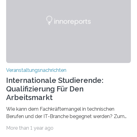
Spitzentechnologien, mit der die Funktionsweise des
Gehirns besser verstanden und innovative Therapien
für neurologische und psychiatrische Erkrankungen
entwickelt werden können. Die hochmodernen Geräte
sind eingebaut, die Büros sind eingerichtet…
Veranstaltungsnachrichten
Internationale Studierende:
Qualifizierung Für Den
Arbeitsmarkt
Wie kann dem Fachkräftemangel in technischen
Berufen und der IT-Branche begegnet werden? Zum
Beispiel durch internationale Studierende, die an der
More than 1 year ago
Universität des Saarlandes und der Hochschule für