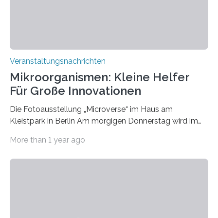
Veranstaltungsnachrichten
Mikroorganismen: Kleine Helfer
Für Große Innovationen
Die Fotoausstellung „Microverse“ im Haus am
Kleistpark in Berlin Am morgigen Donnerstag wird im
Haus am Kleistpark, Berlin-Schöneberg, die Ausstellung
More than 1 year ago
„Microverse“ mit Arbeiten der Fotografin Kathrin
Linkersdorff eröffnet. Die gezeigten Fotografien sind
Momentaufnahmen, die den Verfallsprozess von
Pflanzen festhalten. Die Künstlerin setzt in den
großformatigen Bildern die Schönheit, das Werden und
Vergehen der Natur künstlerisch wirkungsvoll in Szene.
Künstlerisch-wissenschaftliche Kollaboration im HU-