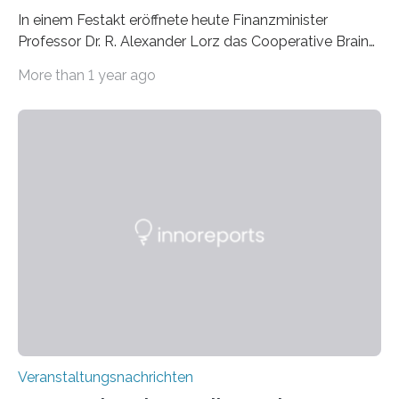
In einem Festakt eröffnete heute Finanzminister
Professor Dr. R. Alexander Lorz das Cooperative Brain
Imaging Center (CoBIC) auf dem Campus Niederrad
More than 1 year ago
der Goethe-Universität Frankfurt. Das CoBIC ist eine
Kooperation der Goethe-Universität, des Max-Planck-
Instituts für empirische Ästhetik sowie des Ernst
Strüngmann Instituts. Es bietet den Forschenden
direkten Zugang zu einer Vielzahl hochmoderner
Spitzentechnologien, mit der die Funktionsweise des
Gehirns besser verstanden und innovative Therapien
für neurologische und psychiatrische Erkrankungen
entwickelt werden können. Die hochmodernen Geräte
sind eingebaut, die Büros sind eingerichtet…
Veranstaltungsnachrichten