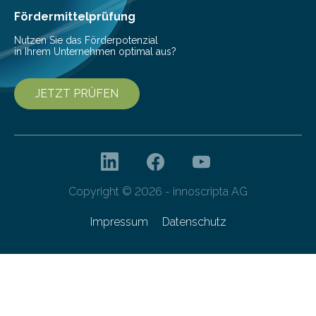
bis 16:00 Uhr, ein virtuelles Partnering Event zum
Fördermittelprüfung
Forschungsprogramm „Datenrekonstruktion…
Nutzen Sie das Förderpotenzial
in Ihrem Unternehmen optimal aus?
JETZT PRÜFEN
Copyright © 2026 - innoscripta AG
Impressum
Datenschutz