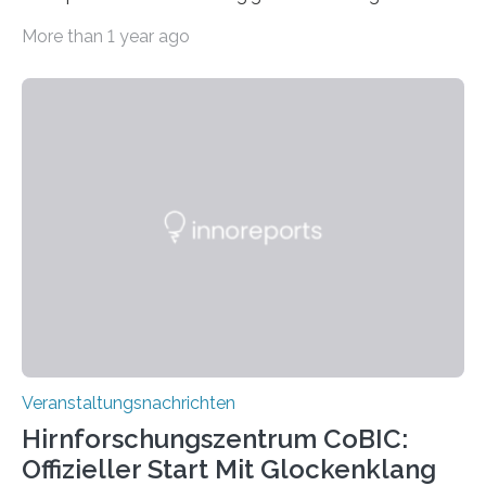
Haus am Kleistpark, Berlin-Schöneberg, die Ausstellung
More than 1 year ago
„Microverse“ mit Arbeiten der Fotografin Kathrin
Linkersdorff eröffnet. Die gezeigten Fotografien sind
Momentaufnahmen, die den Verfallsprozess von
Pflanzen festhalten. Die Künstlerin setzt in den
großformatigen Bildern die Schönheit, das Werden und
Vergehen der Natur künstlerisch wirkungsvoll in Szene.
Künstlerisch-wissenschaftliche Kollaboration im HU-
Labor für Mikrobiologie Für das Projekt „Microverse“ hat
Kathrin Linkersdorff gemeinsam mit der Mikrobiologin
Prof. Dr. Regine Hengge vom…
Veranstaltungsnachrichten
Hirnforschungszentrum CoBIC:
Offizieller Start Mit Glockenklang