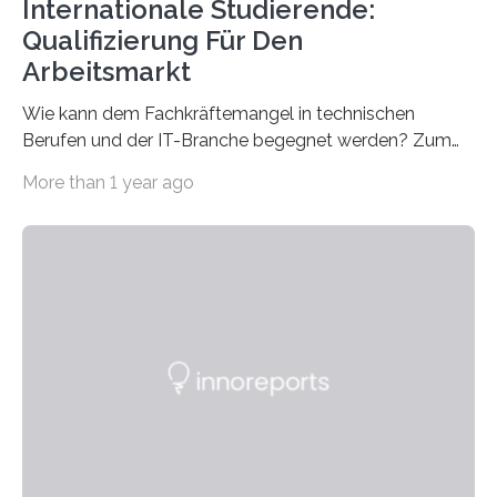
Internationale Studierende:
Qualifizierung Für Den
Arbeitsmarkt
Wie kann dem Fachkräftemangel in technischen
Berufen und der IT-Branche begegnet werden? Zum
Beispiel durch internationale Studierende, die an der
More than 1 year ago
Universität des Saarlandes und der Hochschule für
Technik und Wirtschaft des Saarlandes (htw saar) in
den MINT-Fächern ausgebildet werden und im
Anschluss in den hiesigen Arbeitsmarkt integriert
werden. Damit dies künftig noch besser gelingt, fördert
der Deutsche Akademische Austauschdienst beide
saarländischen Hochschulen im Gemeinschaftsprojekt
„QUAZAR“ mit insgesamt 1,15 Millionen Euro über vier
Jahre. Die Auftaktveranstaltung für das Förderprojekt
findet am…