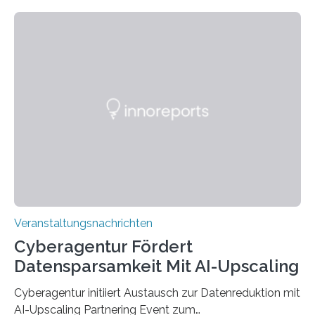
Technik und Wirtschaft des Saarlandes (htw saar) in
den MINT-Fächern ausgebildet werden und im
Anschluss in den hiesigen Arbeitsmarkt integriert
werden. Damit dies künftig noch besser gelingt, fördert
der Deutsche Akademische Austauschdienst beide
saarländischen Hochschulen im Gemeinschaftsprojekt
„QUAZAR“ mit insgesamt 1,15 Millionen Euro über vier
Jahre. Die Auftaktveranstaltung für das Förderprojekt
findet am…
Veranstaltungsnachrichten
Cyberagentur Fördert
Datensparsamkeit Mit AI-Upscaling
Cyberagentur initiiert Austausch zur Datenreduktion mit
AI-Upscaling Partnering Event zum