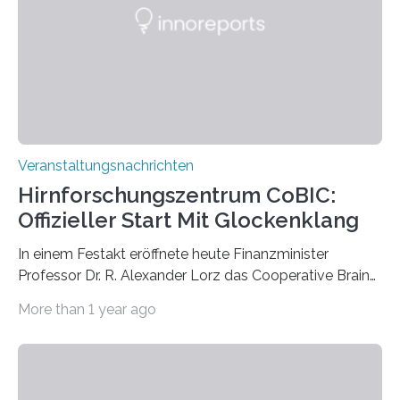
Künstlerisch-wissenschaftliche Kollaboration im HU-
Labor für Mikrobiologie Für das Projekt „Microverse“ hat
Kathrin Linkersdorff gemeinsam mit der Mikrobiologin
Prof. Dr. Regine Hengge vom…
Veranstaltungsnachrichten
Hirnforschungszentrum CoBIC:
Offizieller Start Mit Glockenklang
In einem Festakt eröffnete heute Finanzminister
Professor Dr. R. Alexander Lorz das Cooperative Brain
Imaging Center (CoBIC) auf dem Campus Niederrad
More than 1 year ago
der Goethe-Universität Frankfurt. Das CoBIC ist eine
Kooperation der Goethe-Universität, des Max-Planck-
Instituts für empirische Ästhetik sowie des Ernst
Strüngmann Instituts. Es bietet den Forschenden