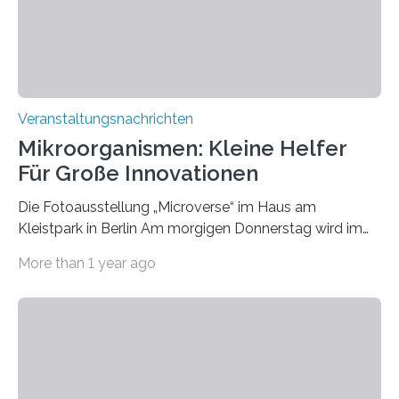
Veranstaltungsnachrichten
Mikroorganismen: Kleine Helfer
Für Große Innovationen
Die Fotoausstellung „Microverse“ im Haus am
Kleistpark in Berlin Am morgigen Donnerstag wird im
Haus am Kleistpark, Berlin-Schöneberg, die Ausstellung
More than 1 year ago
„Microverse“ mit Arbeiten der Fotografin Kathrin
Linkersdorff eröffnet. Die gezeigten Fotografien sind
Momentaufnahmen, die den Verfallsprozess von
Pflanzen festhalten. Die Künstlerin setzt in den
großformatigen Bildern die Schönheit, das Werden und
Vergehen der Natur künstlerisch wirkungsvoll in Szene.