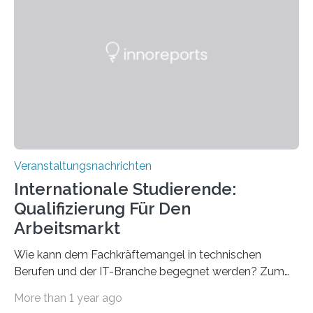
direkten Zugang zu einer Vielzahl hochmoderner
Spitzentechnologien, mit der die Funktionsweise des
Gehirns besser verstanden und innovative Therapien
für neurologische und psychiatrische Erkrankungen
entwickelt werden können. Die hochmodernen Geräte
sind eingebaut, die Büros sind eingerichtet…
Veranstaltungsnachrichten
Internationale Studierende:
Qualifizierung Für Den
Arbeitsmarkt
Wie kann dem Fachkräftemangel in technischen
Berufen und der IT-Branche begegnet werden? Zum
Beispiel durch internationale Studierende, die an der
More than 1 year ago
Universität des Saarlandes und der Hochschule für