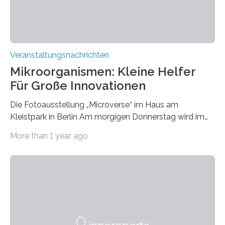
Veranstaltungsnachrichten
Mikroorganismen: Kleine Helfer
Für Große Innovationen
Die Fotoausstellung „Microverse“ im Haus am
Kleistpark in Berlin Am morgigen Donnerstag wird im
Haus am Kleistpark, Berlin-Schöneberg, die Ausstellung
More than 1 year ago
„Microverse“ mit Arbeiten der Fotografin Kathrin
Linkersdorff eröffnet. Die gezeigten Fotografien sind
Momentaufnahmen, die den Verfallsprozess von
Pflanzen festhalten. Die Künstlerin setzt in den
großformatigen Bildern die Schönheit, das Werden und
Vergehen der Natur künstlerisch wirkungsvoll in Szene.
Künstlerisch-wissenschaftliche Kollaboration im HU-