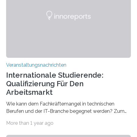
Spitzentechnologien, mit der die Funktionsweise des
Gehirns besser verstanden und innovative Therapien
für neurologische und psychiatrische Erkrankungen
entwickelt werden können. Die hochmodernen Geräte
sind eingebaut, die Büros sind eingerichtet…
Veranstaltungsnachrichten
Internationale Studierende:
Qualifizierung Für Den
Arbeitsmarkt
Wie kann dem Fachkräftemangel in technischen
Berufen und der IT-Branche begegnet werden? Zum
Beispiel durch internationale Studierende, die an der
More than 1 year ago
Universität des Saarlandes und der Hochschule für
Technik und Wirtschaft des Saarlandes (htw saar) in