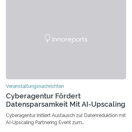
den MINT-Fächern ausgebildet werden und im
Anschluss in den hiesigen Arbeitsmarkt integriert
werden. Damit dies künftig noch besser gelingt, fördert
der Deutsche Akademische Austauschdienst beide
saarländischen Hochschulen im Gemeinschaftsprojekt
„QUAZAR“ mit insgesamt 1,15 Millionen Euro über vier
Jahre. Die Auftaktveranstaltung für das Förderprojekt
findet am…
Veranstaltungsnachrichten
Cyberagentur Fördert
Datensparsamkeit Mit AI-Upscaling
Cyberagentur initiiert Austausch zur Datenreduktion mit
AI-Upscaling Partnering Event zum
Forschungsprogramm DDK – Vernetzung für