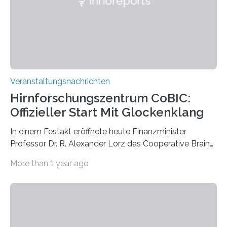
Labor für Mikrobiologie Für das Projekt „Microverse“ hat
Kathrin Linkersdorff gemeinsam mit der Mikrobiologin
Prof. Dr. Regine Hengge vom…
Veranstaltungsnachrichten
Hirnforschungszentrum CoBIC:
Offizieller Start Mit Glockenklang
In einem Festakt eröffnete heute Finanzminister
Professor Dr. R. Alexander Lorz das Cooperative Brain
Imaging Center (CoBIC) auf dem Campus Niederrad
More than 1 year ago
der Goethe-Universität Frankfurt. Das CoBIC ist eine
Kooperation der Goethe-Universität, des Max-Planck-
Instituts für empirische Ästhetik sowie des Ernst
Strüngmann Instituts. Es bietet den Forschenden
direkten Zugang zu einer Vielzahl hochmoderner