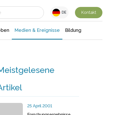
 Leben
Medien & Ereignisse
Interdisziplinäre Forschung
Veranstaltungsnachrichten
n Chemie
Gesellschaftswissenschaften
Kontakt
DE
eben
Medien & Ereignisse
Bildung
Meistgelesene
Artikel
25 April 2001
Forschungsergebnisse