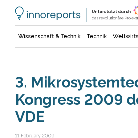
Wissenschaft & Technik
Informationstechnologie
Energie & Elektrotechnik
Unterstützt durch
das revolutionäre Proje
Wissenschaft & Technik
Technik
Weltwirts
3. Mikrosystemte
Kongress 2009 d
VDE
11 February 2009