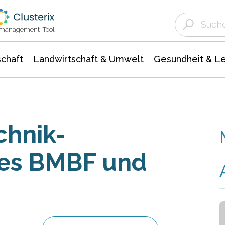
Landwirtschaft & Umwelt
Gesundheit &
Agrar- Forstwissenschaften
Unternehmensmeldungen
Biowissenschafte
Ökologie Umwelt- Naturschutz
ktmanagement-Tool
chaft
Landwirtschaft & Umwelt
Gesundheit & L
chnik-
es BMBF und