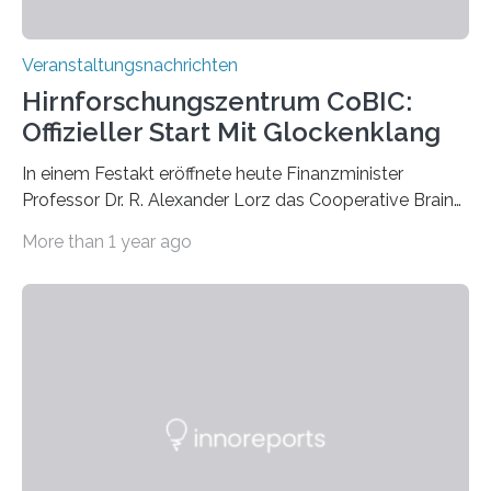
Veranstaltungsnachrichten
Hirnforschungszentrum CoBIC:
Offizieller Start Mit Glockenklang
In einem Festakt eröffnete heute Finanzminister
Professor Dr. R. Alexander Lorz das Cooperative Brain
Imaging Center (CoBIC) auf dem Campus Niederrad
More than 1 year ago
der Goethe-Universität Frankfurt. Das CoBIC ist eine
Kooperation der Goethe-Universität, des Max-Planck-
Instituts für empirische Ästhetik sowie des Ernst
Strüngmann Instituts. Es bietet den Forschenden
direkten Zugang zu einer Vielzahl hochmoderner
Spitzentechnologien, mit der die Funktionsweise des
Gehirns besser verstanden und innovative Therapien
für neurologische und psychiatrische Erkrankungen
entwickelt werden können. Die hochmodernen Geräte
sind eingebaut, die Büros sind eingerichtet…