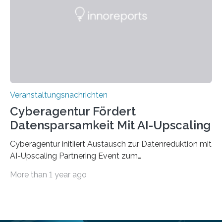
saarländischen Hochschulen im Gemeinschaftsprojekt
„QUAZAR“ mit insgesamt 1,15 Millionen Euro über vier
Jahre. Die Auftaktveranstaltung für das Förderprojekt
findet am…
Veranstaltungsnachrichten
Cyberagentur Fördert
Datensparsamkeit Mit AI-Upscaling
Cyberagentur initiiert Austausch zur Datenreduktion mit
AI-Upscaling Partnering Event zum
Forschungsprogramm DDK – Vernetzung für
More than 1 year ago
innovative DatenverarbeitungDie Agentur für
Innovation in der Cybersicherheit GmbH (Cyberagentur)
lädt zum virtuellen Partnering Event des
Forschungsprogramms DDK ein. Im Fokus steht die