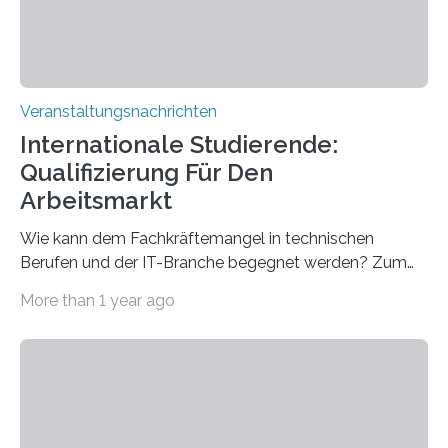
Veranstaltungsnachrichten
Internationale Studierende:
Qualifizierung Für Den
Arbeitsmarkt
Wie kann dem Fachkräftemangel in technischen
Berufen und der IT-Branche begegnet werden? Zum
Beispiel durch internationale Studierende, die an der
More than 1 year ago
Universität des Saarlandes und der Hochschule für
Technik und Wirtschaft des Saarlandes (htw saar) in
den MINT-Fächern ausgebildet werden und im
Anschluss in den hiesigen Arbeitsmarkt integriert
werden. Damit dies künftig noch besser gelingt, fördert
der Deutsche Akademische Austauschdienst beide