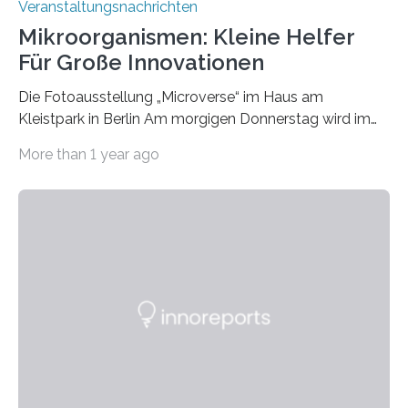
Veranstaltungsnachrichten
Mikroorganismen: Kleine Helfer
Für Große Innovationen
Die Fotoausstellung „Microverse“ im Haus am
Kleistpark in Berlin Am morgigen Donnerstag wird im
Haus am Kleistpark, Berlin-Schöneberg, die Ausstellung
More than 1 year ago
„Microverse“ mit Arbeiten der Fotografin Kathrin
Linkersdorff eröffnet. Die gezeigten Fotografien sind
Momentaufnahmen, die den Verfallsprozess von
Pflanzen festhalten. Die Künstlerin setzt in den
großformatigen Bildern die Schönheit, das Werden und
Vergehen der Natur künstlerisch wirkungsvoll in Szene.
Künstlerisch-wissenschaftliche Kollaboration im HU-
Labor für Mikrobiologie Für das Projekt „Microverse“ hat
Kathrin Linkersdorff gemeinsam mit der Mikrobiologin
Prof. Dr. Regine Hengge vom…