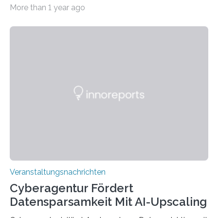
Beispiel durch internationale Studierende, die an der
More than 1 year ago
Universität des Saarlandes und der Hochschule für
Technik und Wirtschaft des Saarlandes (htw saar) in
den MINT-Fächern ausgebildet werden und im
Anschluss in den hiesigen Arbeitsmarkt integriert
werden. Damit dies künftig noch besser gelingt, fördert
der Deutsche Akademische Austauschdienst beide
saarländischen Hochschulen im Gemeinschaftsprojekt
„QUAZAR“ mit insgesamt 1,15 Millionen Euro über vier
Jahre. Die Auftaktveranstaltung für das Förderprojekt
findet am…
Veranstaltungsnachrichten
Cyberagentur Fördert
Datensparsamkeit Mit AI-Upscaling