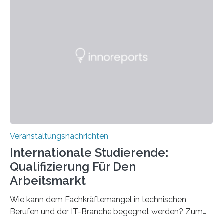
Strüngmann Instituts. Es bietet den Forschenden
direkten Zugang zu einer Vielzahl hochmoderner
Spitzentechnologien, mit der die Funktionsweise des
Gehirns besser verstanden und innovative Therapien
für neurologische und psychiatrische Erkrankungen
entwickelt werden können. Die hochmodernen Geräte
sind eingebaut, die Büros sind eingerichtet…
Veranstaltungsnachrichten
Internationale Studierende:
Qualifizierung Für Den
Arbeitsmarkt
Wie kann dem Fachkräftemangel in technischen
Berufen und der IT-Branche begegnet werden? Zum