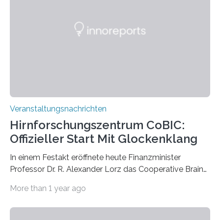
Vergehen der Natur künstlerisch wirkungsvoll in Szene.
Künstlerisch-wissenschaftliche Kollaboration im HU-
Labor für Mikrobiologie Für das Projekt „Microverse“ hat
Kathrin Linkersdorff gemeinsam mit der Mikrobiologin
Prof. Dr. Regine Hengge vom…
Veranstaltungsnachrichten
Hirnforschungszentrum CoBIC:
Offizieller Start Mit Glockenklang
In einem Festakt eröffnete heute Finanzminister
Professor Dr. R. Alexander Lorz das Cooperative Brain
Imaging Center (CoBIC) auf dem Campus Niederrad
More than 1 year ago
der Goethe-Universität Frankfurt. Das CoBIC ist eine
Kooperation der Goethe-Universität, des Max-Planck-
Instituts für empirische Ästhetik sowie des Ernst