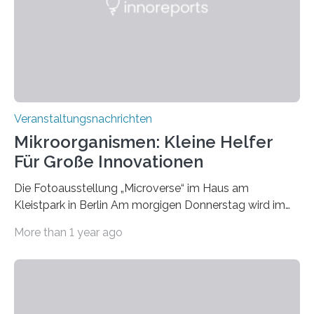
Veranstaltungsnachrichten
Mikroorganismen: Kleine Helfer
Für Große Innovationen
Die Fotoausstellung „Microverse“ im Haus am
Kleistpark in Berlin Am morgigen Donnerstag wird im
Haus am Kleistpark, Berlin-Schöneberg, die Ausstellung
More than 1 year ago
„Microverse“ mit Arbeiten der Fotografin Kathrin
Linkersdorff eröffnet. Die gezeigten Fotografien sind
Momentaufnahmen, die den Verfallsprozess von
Pflanzen festhalten. Die Künstlerin setzt in den
großformatigen Bildern die Schönheit, das Werden und