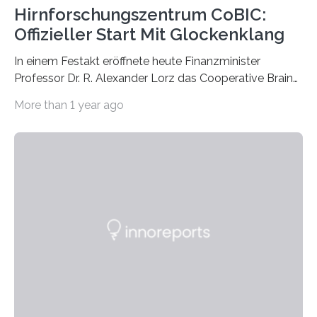
Hirnforschungszentrum CoBIC:
Offizieller Start Mit Glockenklang
In einem Festakt eröffnete heute Finanzminister
Professor Dr. R. Alexander Lorz das Cooperative Brain
Imaging Center (CoBIC) auf dem Campus Niederrad
More than 1 year ago
der Goethe-Universität Frankfurt. Das CoBIC ist eine
Kooperation der Goethe-Universität, des Max-Planck-
Instituts für empirische Ästhetik sowie des Ernst
Strüngmann Instituts. Es bietet den Forschenden
direkten Zugang zu einer Vielzahl hochmoderner
Spitzentechnologien, mit der die Funktionsweise des
Gehirns besser verstanden und innovative Therapien
für neurologische und psychiatrische Erkrankungen
entwickelt werden können. Die hochmodernen Geräte
sind eingebaut, die Büros sind eingerichtet…