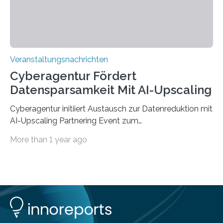
findet am…
Veranstaltungsnachrichten
Cyberagentur Fördert
Datensparsamkeit Mit AI-Upscaling
Cyberagentur initiiert Austausch zur Datenreduktion mit
AI-Upscaling Partnering Event zum
Forschungsprogramm DDK – Vernetzung für
More than 1 year ago
innovative DatenverarbeitungDie Agentur für
Innovation in der Cybersicherheit GmbH (Cyberagentur)
lädt zum virtuellen Partnering Event des
Forschungsprogramms DDK ein. Im Fokus steht die
Entwicklung von Technologien zur gezielten
Datenreduktion und Rekonstruktion in schwierigen
Kommunikationsumgebungen. Das Event dient der