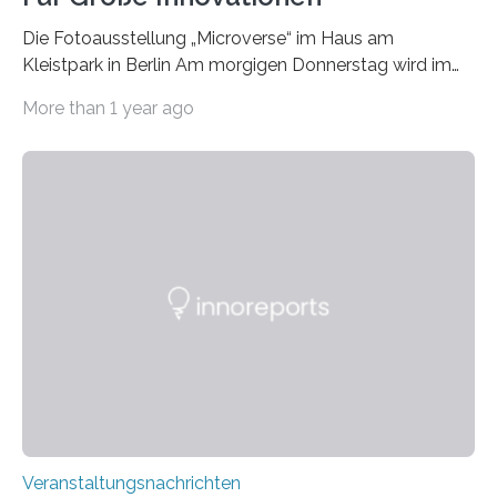
Die Fotoausstellung „Microverse“ im Haus am
Kleistpark in Berlin Am morgigen Donnerstag wird im
Haus am Kleistpark, Berlin-Schöneberg, die Ausstellung
More than 1 year ago
„Microverse“ mit Arbeiten der Fotografin Kathrin
Linkersdorff eröffnet. Die gezeigten Fotografien sind
Momentaufnahmen, die den Verfallsprozess von
Pflanzen festhalten. Die Künstlerin setzt in den
großformatigen Bildern die Schönheit, das Werden und
Vergehen der Natur künstlerisch wirkungsvoll in Szene.
Künstlerisch-wissenschaftliche Kollaboration im HU-
Labor für Mikrobiologie Für das Projekt „Microverse“ hat
Kathrin Linkersdorff gemeinsam mit der Mikrobiologin
Prof. Dr. Regine Hengge vom…
Veranstaltungsnachrichten