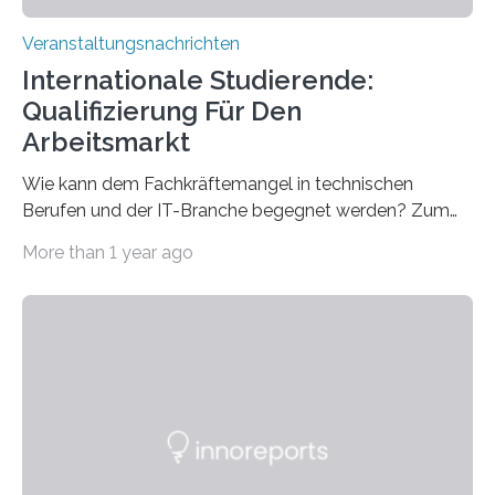
Veranstaltungsnachrichten
Internationale Studierende:
Qualifizierung Für Den
Arbeitsmarkt
Wie kann dem Fachkräftemangel in technischen
Berufen und der IT-Branche begegnet werden? Zum
Beispiel durch internationale Studierende, die an der
More than 1 year ago
Universität des Saarlandes und der Hochschule für
Technik und Wirtschaft des Saarlandes (htw saar) in
den MINT-Fächern ausgebildet werden und im
Anschluss in den hiesigen Arbeitsmarkt integriert
werden. Damit dies künftig noch besser gelingt, fördert
der Deutsche Akademische Austauschdienst beide
saarländischen Hochschulen im Gemeinschaftsprojekt
„QUAZAR“ mit insgesamt 1,15 Millionen Euro über vier
Jahre. Die Auftaktveranstaltung für das Förderprojekt