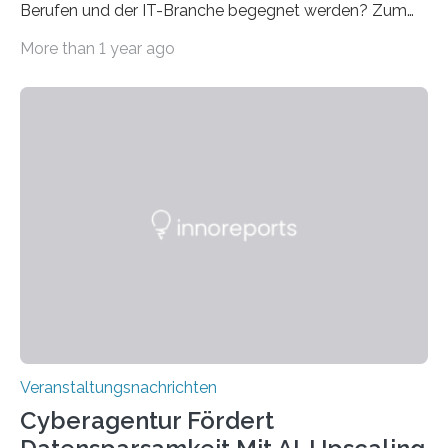
Berufen und der IT-Branche begegnet werden? Zum
Beispiel durch internationale Studierende, die an der
More than 1 year ago
Universität des Saarlandes und der Hochschule für
Technik und Wirtschaft des Saarlandes (htw saar) in
den MINT-Fächern ausgebildet werden und im
Anschluss in den hiesigen Arbeitsmarkt integriert
werden. Damit dies künftig noch besser gelingt, fördert
der Deutsche Akademische Austauschdienst beide
saarländischen Hochschulen im Gemeinschaftsprojekt
„QUAZAR“ mit insgesamt 1,15 Millionen Euro über vier
Jahre. Die Auftaktveranstaltung für das Förderprojekt
findet am…
Veranstaltungsnachrichten
Cyberagentur Fördert