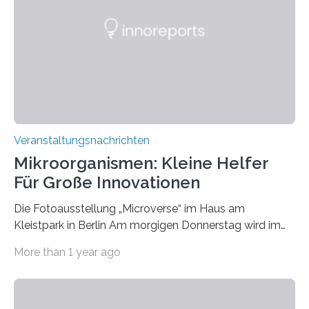
Veranstaltungsnachrichten
Mikroorganismen: Kleine Helfer
Für Große Innovationen
Die Fotoausstellung „Microverse“ im Haus am
Kleistpark in Berlin Am morgigen Donnerstag wird im
Haus am Kleistpark, Berlin-Schöneberg, die Ausstellung
More than 1 year ago
„Microverse“ mit Arbeiten der Fotografin Kathrin
Linkersdorff eröffnet. Die gezeigten Fotografien sind
Momentaufnahmen, die den Verfallsprozess von
Pflanzen festhalten. Die Künstlerin setzt in den