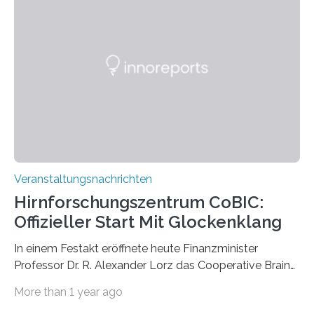
großformatigen Bildern die Schönheit, das Werden und
Vergehen der Natur künstlerisch wirkungsvoll in Szene.
Künstlerisch-wissenschaftliche Kollaboration im HU-
Labor für Mikrobiologie Für das Projekt „Microverse“ hat
Kathrin Linkersdorff gemeinsam mit der Mikrobiologin
Prof. Dr. Regine Hengge vom…
Veranstaltungsnachrichten
Hirnforschungszentrum CoBIC:
Offizieller Start Mit Glockenklang
In einem Festakt eröffnete heute Finanzminister
Professor Dr. R. Alexander Lorz das Cooperative Brain
Imaging Center (CoBIC) auf dem Campus Niederrad
More than 1 year ago
der Goethe-Universität Frankfurt. Das CoBIC ist eine