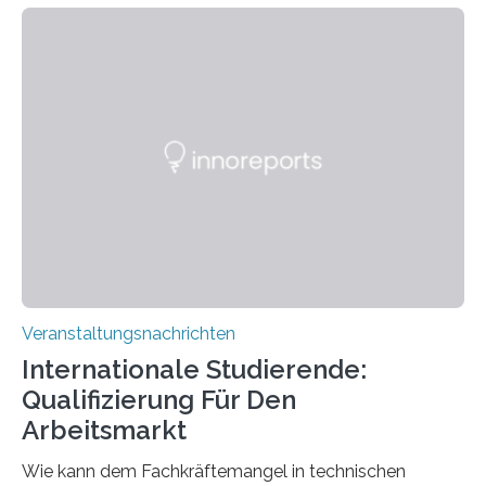
Kooperation der Goethe-Universität, des Max-Planck-
Instituts für empirische Ästhetik sowie des Ernst
Strüngmann Instituts. Es bietet den Forschenden
direkten Zugang zu einer Vielzahl hochmoderner
Spitzentechnologien, mit der die Funktionsweise des
Gehirns besser verstanden und innovative Therapien
für neurologische und psychiatrische Erkrankungen
entwickelt werden können. Die hochmodernen Geräte
sind eingebaut, die Büros sind eingerichtet…
Veranstaltungsnachrichten
Internationale Studierende:
Qualifizierung Für Den
Arbeitsmarkt
Wie kann dem Fachkräftemangel in technischen