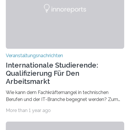
Gehirns besser verstanden und innovative Therapien
für neurologische und psychiatrische Erkrankungen
entwickelt werden können. Die hochmodernen Geräte
sind eingebaut, die Büros sind eingerichtet…
Veranstaltungsnachrichten
Internationale Studierende:
Qualifizierung Für Den
Arbeitsmarkt
Wie kann dem Fachkräftemangel in technischen
Berufen und der IT-Branche begegnet werden? Zum
Beispiel durch internationale Studierende, die an der
More than 1 year ago
Universität des Saarlandes und der Hochschule für
Technik und Wirtschaft des Saarlandes (htw saar) in
den MINT-Fächern ausgebildet werden und im