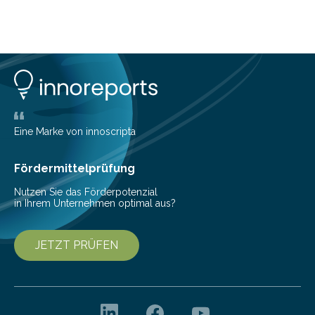
Innovation in der Cybersicherheit GmbH (Cyberagentur)
lädt zum virtuellen Partnering Event des
Forschungsprogramms DDK ein. Im Fokus steht die
Entwicklung von Technologien zur gezielten
Datenreduktion und Rekonstruktion in schwierigen
Kommunikationsumgebungen. Das Event dient der
Vernetzung potenzieller Forschungspartner und der
Vorbereitung der Programmausschreibung. Die
Eine Marke von innoscripta
Cyberagentur organisiert am 25. März 2025, von 14:00
bis 16:00 Uhr, ein virtuelles Partnering Event zum
Fördermittelprüfung
Forschungsprogramm „Datenrekonstruktion…
Nutzen Sie das Förderpotenzial
in Ihrem Unternehmen optimal aus?
JETZT PRÜFEN