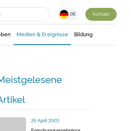
 Leben
Medien & Ereignisse
Interdisziplinäre Forschung
Veranstaltungsnachrichten
n Chemie
Gesellschaftswissenschaften
Kontakt
DE
eben
Medien & Ereignisse
Bildung
Meistgelesene
Artikel
25 April 2001
Forschungsergebnisse