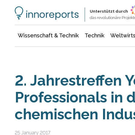
Wissenschaft & Technik
Informationstechnologie
Energie & Elektrotechnik
Unterstützt durch
das revolutionäre Proje
Wissenschaft & Technik
Technik
Weltwirts
2. Jahrestreffen 
Professionals in 
chemischen Indus
25 January 2017