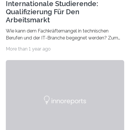
Internationale Studierende:
Qualifizierung Für Den
Arbeitsmarkt
Wie kann dem Fachkräftemangel in technischen
Berufen und der IT-Branche begegnet werden? Zum
Beispiel durch internationale Studierende, die an der
More than 1 year ago
Universität des Saarlandes und der Hochschule für
Technik und Wirtschaft des Saarlandes (htw saar) in
den MINT-Fächern ausgebildet werden und im
Anschluss in den hiesigen Arbeitsmarkt integriert
werden. Damit dies künftig noch besser gelingt, fördert
der Deutsche Akademische Austauschdienst beide
saarländischen Hochschulen im Gemeinschaftsprojekt
„QUAZAR“ mit insgesamt 1,15 Millionen Euro über vier
Jahre. Die Auftaktveranstaltung für das Förderprojekt
findet am…