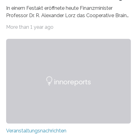
In einem Festakt eröffnete heute Finanzminister
Professor Dr. R. Alexander Lorz das Cooperative Brain
Imaging Center (CoBIC) auf dem Campus Niederrad
More than 1 year ago
der Goethe-Universität Frankfurt. Das CoBIC ist eine
Kooperation der Goethe-Universität, des Max-Planck-
Instituts für empirische Ästhetik sowie des Ernst
Strüngmann Instituts. Es bietet den Forschenden
direkten Zugang zu einer Vielzahl hochmoderner
Spitzentechnologien, mit der die Funktionsweise des
Gehirns besser verstanden und innovative Therapien
für neurologische und psychiatrische Erkrankungen
entwickelt werden können. Die hochmodernen Geräte
sind eingebaut, die Büros sind eingerichtet…
Veranstaltungsnachrichten