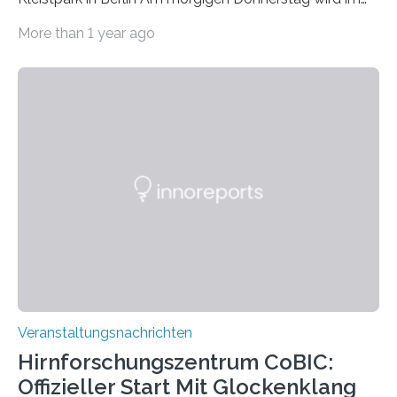
Haus am Kleistpark, Berlin-Schöneberg, die Ausstellung
More than 1 year ago
„Microverse“ mit Arbeiten der Fotografin Kathrin
Linkersdorff eröffnet. Die gezeigten Fotografien sind
Momentaufnahmen, die den Verfallsprozess von
Pflanzen festhalten. Die Künstlerin setzt in den
großformatigen Bildern die Schönheit, das Werden und
Vergehen der Natur künstlerisch wirkungsvoll in Szene.
Künstlerisch-wissenschaftliche Kollaboration im HU-
Labor für Mikrobiologie Für das Projekt „Microverse“ hat
Kathrin Linkersdorff gemeinsam mit der Mikrobiologin
Prof. Dr. Regine Hengge vom…
Veranstaltungsnachrichten
Hirnforschungszentrum CoBIC:
Offizieller Start Mit Glockenklang