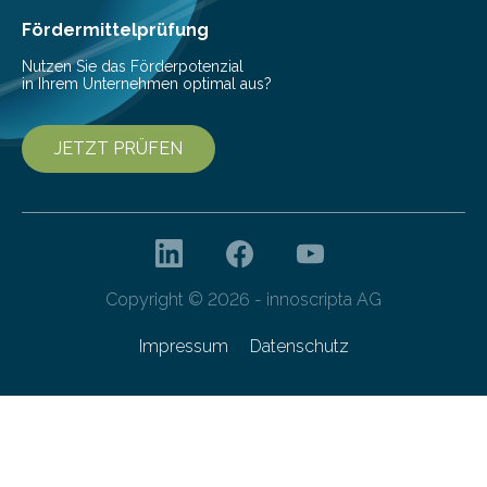
bis 16:00 Uhr, ein virtuelles Partnering Event zum
Fördermittelprüfung
Forschungsprogramm „Datenrekonstruktion…
Nutzen Sie das Förderpotenzial
in Ihrem Unternehmen optimal aus?
JETZT PRÜFEN
Copyright © 2026 - innoscripta AG
Impressum
Datenschutz