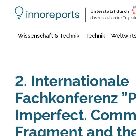
Wissenschaft & Technik
Informationstechnologie
Energie & Elektrotechnik
Unterstützt durch
das revolutionäre Proje
Wissenschaft & Technik
Technik
Weltwirts
2. Internationale
Fachkonferenz ”P
Imperfect. Comm
Fragment and th