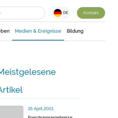
 Leben
Medien & Ereignisse
Interdisziplinäre Forschung
Veranstaltungsnachrichten
n Chemie
Gesellschaftswissenschaften
Kontakt
DE
eben
Medien & Ereignisse
Bildung
Meistgelesene
Artikel
25 April 2001
Forschungsergebnisse