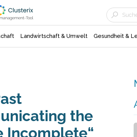
Landwirtschaft & Umwelt
Gesundheit &
Agrar- Forstwissenschaften
Unternehmensmeldungen
Biowissenschafte
Ökologie Umwelt- Naturschutz
ktmanagement-Tool
chaft
Landwirtschaft & Umwelt
Gesundheit & L
ast
unicating the
e Incomplete“