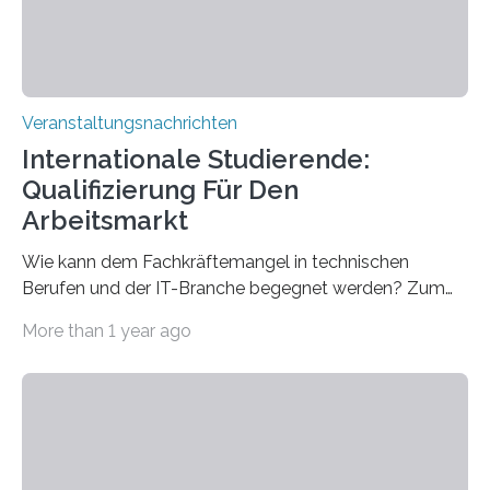
Veranstaltungsnachrichten
Internationale Studierende:
Qualifizierung Für Den
Arbeitsmarkt
Wie kann dem Fachkräftemangel in technischen
Berufen und der IT-Branche begegnet werden? Zum
Beispiel durch internationale Studierende, die an der
More than 1 year ago
Universität des Saarlandes und der Hochschule für
Technik und Wirtschaft des Saarlandes (htw saar) in
den MINT-Fächern ausgebildet werden und im
Anschluss in den hiesigen Arbeitsmarkt integriert
werden. Damit dies künftig noch besser gelingt, fördert
der Deutsche Akademische Austauschdienst beide