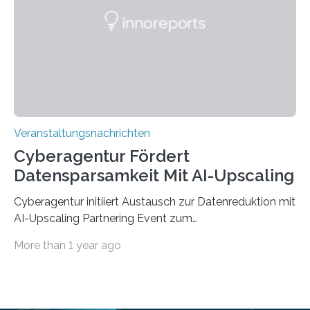
saarländischen Hochschulen im Gemeinschaftsprojekt
„QUAZAR“ mit insgesamt 1,15 Millionen Euro über vier
Jahre. Die Auftaktveranstaltung für das Förderprojekt
findet am…
Veranstaltungsnachrichten
Cyberagentur Fördert
Datensparsamkeit Mit AI-Upscaling
Cyberagentur initiiert Austausch zur Datenreduktion mit
AI-Upscaling Partnering Event zum
Forschungsprogramm DDK – Vernetzung für
More than 1 year ago
innovative DatenverarbeitungDie Agentur für
Innovation in der Cybersicherheit GmbH (Cyberagentur)
lädt zum virtuellen Partnering Event des
Forschungsprogramms DDK ein. Im Fokus steht die