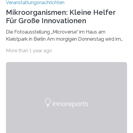
Veranstaltungsnachrichten
Mikroorganismen: Kleine Helfer
Für Große Innovationen
Die Fotoausstellung „Microverse“ im Haus am
Kleistpark in Berlin Am morgigen Donnerstag wird im
Haus am Kleistpark, Berlin-Schöneberg, die Ausstellung
More than 1 year ago
„Microverse“ mit Arbeiten der Fotografin Kathrin
Linkersdorff eröffnet. Die gezeigten Fotografien sind
Momentaufnahmen, die den Verfallsprozess von
Pflanzen festhalten. Die Künstlerin setzt in den
großformatigen Bildern die Schönheit, das Werden und
Vergehen der Natur künstlerisch wirkungsvoll in Szene.
Künstlerisch-wissenschaftliche Kollaboration im HU-
Labor für Mikrobiologie Für das Projekt „Microverse“ hat
Kathrin Linkersdorff gemeinsam mit der Mikrobiologin
Prof. Dr. Regine Hengge vom…