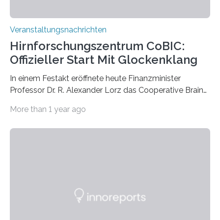
Veranstaltungsnachrichten
Hirnforschungszentrum CoBIC:
Offizieller Start Mit Glockenklang
In einem Festakt eröffnete heute Finanzminister
Professor Dr. R. Alexander Lorz das Cooperative Brain
Imaging Center (CoBIC) auf dem Campus Niederrad
More than 1 year ago
der Goethe-Universität Frankfurt. Das CoBIC ist eine
Kooperation der Goethe-Universität, des Max-Planck-
Instituts für empirische Ästhetik sowie des Ernst
Strüngmann Instituts. Es bietet den Forschenden
direkten Zugang zu einer Vielzahl hochmoderner
Spitzentechnologien, mit der die Funktionsweise des
Gehirns besser verstanden und innovative Therapien
für neurologische und psychiatrische Erkrankungen
entwickelt werden können. Die hochmodernen Geräte
sind eingebaut, die Büros sind eingerichtet…