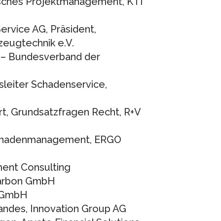
gisches Projektmanagement, KTI
ervice AG, Präsident,
zeugtechnik e.V.
P – Bundesverband der
gsleiter Schadenservice,
rt, Grundsatzfragen Recht, R+V
 Schadenmanagement, ERGO
ent Consulting
Carbon GmbH
r GmbH
tandes, Innovation Group AG