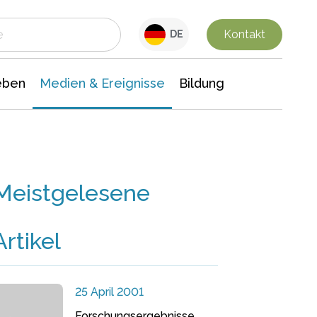
 Leben
Medien & Ereignisse
Interdisziplinäre Forschung
Veranstaltungsnachrichten
n Chemie
Gesellschaftswissenschaften
Kontakt
DE
eben
Medien & Ereignisse
Bildung
Meistgelesene
Artikel
25 April 2001
Forschungsergebnisse