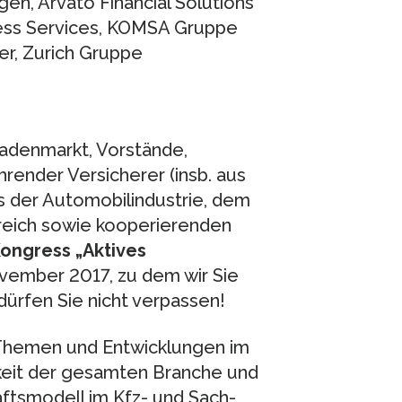
ngen, Arvato Financial Solutions
ocess Services, KOMSA Gruppe
fer, Zurich Gruppe
hadenmarkt, Vorstände,
ender Versicherer (insb. aus
 der Automobilindustrie, dem
reich sowie kooperierenden
Kongress „Aktives
vember 2017, zu dem wir Sie
dürfen Sie nicht verpassen!
Themen und Entwicklungen im
eit der gesamten Branche und
äftsmodell im Kfz- und Sach-