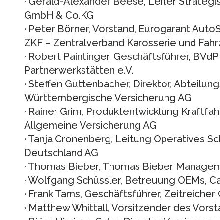
· Gerald-Alexander Beese, Leiter Strate
GmbH & Co.KG
· Peter Börner, Vorstand, Eurogarant AutoS
ZKF – Zentralverband Karosserie und Fahr
· Robert Paintinger, Geschäftsführer, BVd
Partnerwerkstätten e.V.
· Steffen Guttenbacher, Direktor, Abteilun
Württembergische Versicherung AG
· Rainer Grim, Produktentwicklung Kraftfah
Allgemeine Versicherung AG
· Tanja Cronenberg, Leitung Operatives
Deutschland AG
· Thomas Bieber, Thomas Bieber Managem
· Wolfgang Schüssler, Betreuung OEMs, 
· Frank Tams, Geschäftsführer, Zeitreiche
· Matthew Whittall, Vorsitzender des Vors