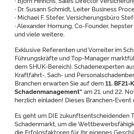
· Björn Hinrichs, Sales Director Versicheru
· Dr. Susann Schmidt, Leiter Business Pr
· Michael F. Stefer, Versicherungsbüro Ste
· Alexander Hornung, Co-Founder, hepster
und viele weitere.
Exklusive Referenten und Vorreiter im Sc
Führungskräfte und Top-Manager marktführ
dem SHUK-Bereich), Schadenexperten aus
Kraftfahrt-, Sach- und Personalschadenbe
Branchen erwarten Sie auf dem
11. BF21-
Schadenmanagement“
am 21. und 22. No
herzlich einladen! Dieses Branchen-Event 
Es geht um DIE zukunftsentscheidenden 
Schadenmarkt, um die Wettbewerbsfähigk
die Erfolgsfaktoren für Ihr eigenes Gesch