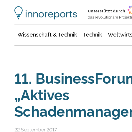
Wissenschaft & Technik
Informationstechnologie
Energie & Elektrotechnik
Unterstützt durch
das revolutionäre Proje
Wissenschaft & Technik
Technik
Weltwirts
11. BusinessFor
„Aktives
Schadenmanage
22 September 2017