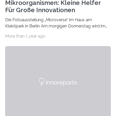
Mikroorganismen: Kleine Helfer
Für Große Innovationen
Die Fotoausstellung „Microverse“ im Haus am
Kleistpark in Berlin Am morgigen Donnerstag wird im
Haus am Kleistpark, Berlin-Schöneberg, die Ausstellung
More than 1 year ago
„Microverse“ mit Arbeiten der Fotografin Kathrin
Linkersdorff eröffnet. Die gezeigten Fotografien sind
Momentaufnahmen, die den Verfallsprozess von
Pflanzen festhalten. Die Künstlerin setzt in den
großformatigen Bildern die Schönheit, das Werden und
Vergehen der Natur künstlerisch wirkungsvoll in Szene.
Künstlerisch-wissenschaftliche Kollaboration im HU-
Labor für Mikrobiologie Für das Projekt „Microverse“ hat
Kathrin Linkersdorff gemeinsam mit der Mikrobiologin
Prof. Dr. Regine Hengge vom…