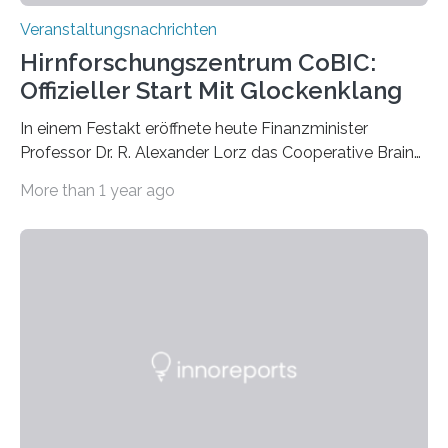
Veranstaltungsnachrichten
Hirnforschungszentrum CoBIC:
Offizieller Start Mit Glockenklang
In einem Festakt eröffnete heute Finanzminister
Professor Dr. R. Alexander Lorz das Cooperative Brain
Imaging Center (CoBIC) auf dem Campus Niederrad
More than 1 year ago
der Goethe-Universität Frankfurt. Das CoBIC ist eine
Kooperation der Goethe-Universität, des Max-Planck-
Instituts für empirische Ästhetik sowie des Ernst
Strüngmann Instituts. Es bietet den Forschenden
direkten Zugang zu einer Vielzahl hochmoderner
Spitzentechnologien, mit der die Funktionsweise des
Gehirns besser verstanden und innovative Therapien
für neurologische und psychiatrische Erkrankungen
entwickelt werden können. Die hochmodernen Geräte
sind eingebaut, die Büros sind eingerichtet…