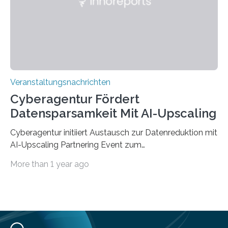
„QUAZAR“ mit insgesamt 1,15 Millionen Euro über vier
Jahre. Die Auftaktveranstaltung für das Förderprojekt
findet am…
Veranstaltungsnachrichten
Cyberagentur Fördert
Datensparsamkeit Mit AI-Upscaling
Cyberagentur initiiert Austausch zur Datenreduktion mit
AI-Upscaling Partnering Event zum
Forschungsprogramm DDK – Vernetzung für
More than 1 year ago
innovative DatenverarbeitungDie Agentur für
Innovation in der Cybersicherheit GmbH (Cyberagentur)
lädt zum virtuellen Partnering Event des
Forschungsprogramms DDK ein. Im Fokus steht die
Entwicklung von Technologien zur gezielten