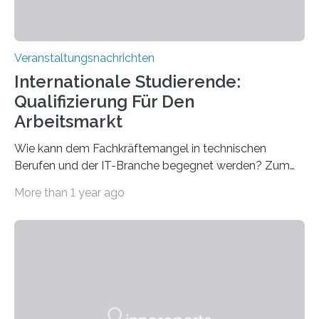
Veranstaltungsnachrichten
Internationale Studierende:
Qualifizierung Für Den
Arbeitsmarkt
Wie kann dem Fachkräftemangel in technischen
Berufen und der IT-Branche begegnet werden? Zum
Beispiel durch internationale Studierende, die an der
More than 1 year ago
Universität des Saarlandes und der Hochschule für
Technik und Wirtschaft des Saarlandes (htw saar) in
den MINT-Fächern ausgebildet werden und im
Anschluss in den hiesigen Arbeitsmarkt integriert
werden. Damit dies künftig noch besser gelingt, fördert
der Deutsche Akademische Austauschdienst beide
saarländischen Hochschulen im Gemeinschaftsprojekt