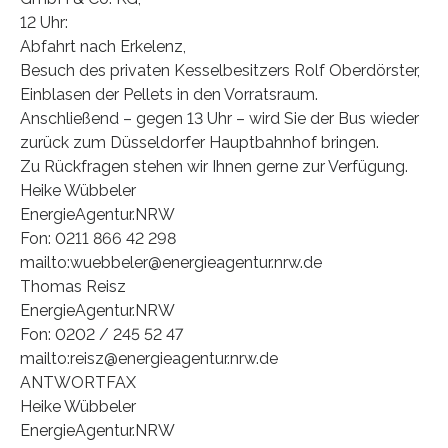
12 Uhr:
Abfahrt nach Erkelenz,
Besuch des privaten Kesselbesitzers Rolf Oberdörster,
Einblasen der Pellets in den Vorratsraum.
Anschließend – gegen 13 Uhr – wird Sie der Bus wieder
zurück zum Düsseldorfer Hauptbahnhof bringen.
Zu Rückfragen stehen wir Ihnen gerne zur Verfügung.
Heike Wübbeler
EnergieAgentur.NRW
Fon: 0211 866 42 298
mailto:wuebbeler@energieagentur.nrw.de
Thomas Reisz
EnergieAgentur.NRW
Fon: 0202 / 245 52 47
mailto:reisz@energieagentur.nrw.de
ANTWORTFAX
Heike Wübbeler
EnergieAgentur.NRW