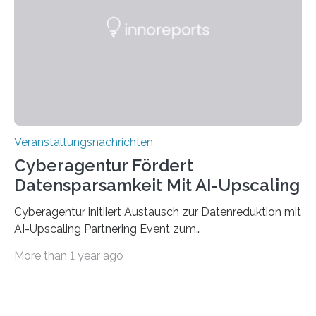
saarländischen Hochschulen im Gemeinschaftsprojekt
„QUAZAR“ mit insgesamt 1,15 Millionen Euro über vier
Jahre. Die Auftaktveranstaltung für das Förderprojekt
findet am…
Veranstaltungsnachrichten
Cyberagentur Fördert
Datensparsamkeit Mit AI-Upscaling
Cyberagentur initiiert Austausch zur Datenreduktion mit
AI-Upscaling Partnering Event zum
Forschungsprogramm DDK – Vernetzung für
More than 1 year ago
innovative DatenverarbeitungDie Agentur für
Innovation in der Cybersicherheit GmbH (Cyberagentur)
lädt zum virtuellen Partnering Event des
Forschungsprogramms DDK ein. Im Fokus steht die