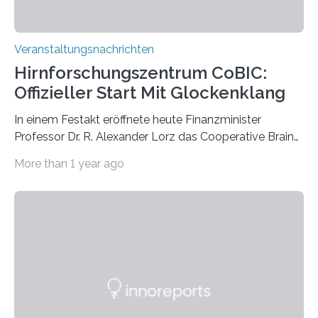
Veranstaltungsnachrichten
Hirnforschungszentrum CoBIC:
Offizieller Start Mit Glockenklang
In einem Festakt eröffnete heute Finanzminister
Professor Dr. R. Alexander Lorz das Cooperative Brain
Imaging Center (CoBIC) auf dem Campus Niederrad
More than 1 year ago
der Goethe-Universität Frankfurt. Das CoBIC ist eine
Kooperation der Goethe-Universität, des Max-Planck-
Instituts für empirische Ästhetik sowie des Ernst
Strüngmann Instituts. Es bietet den Forschenden
direkten Zugang zu einer Vielzahl hochmoderner
Spitzentechnologien, mit der die Funktionsweise des
Gehirns besser verstanden und innovative Therapien
für neurologische und psychiatrische Erkrankungen
entwickelt werden können. Die hochmodernen Geräte