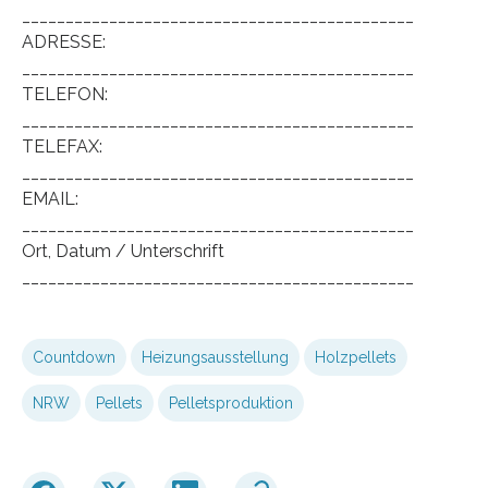
_____________________________________________
ADRESSE:
_____________________________________________
TELEFON:
_____________________________________________
TELEFAX:
_____________________________________________
EMAIL:
_____________________________________________
Ort, Datum / Unterschrift
_____________________________________________
Countdown
Heizungsausstellung
Holzpellets
NRW
Pellets
Pelletsproduktion