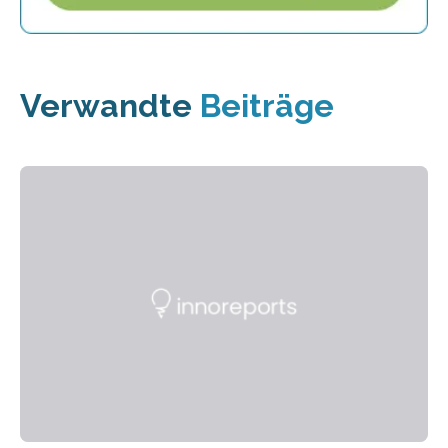
Verwandte
Beiträge