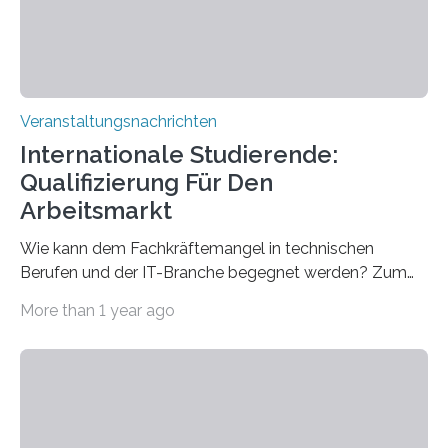
sind eingebaut, die Büros sind eingerichtet…
Veranstaltungsnachrichten
Internationale Studierende:
Qualifizierung Für Den
Arbeitsmarkt
Wie kann dem Fachkräftemangel in technischen
Berufen und der IT-Branche begegnet werden? Zum
Beispiel durch internationale Studierende, die an der
More than 1 year ago
Universität des Saarlandes und der Hochschule für
Technik und Wirtschaft des Saarlandes (htw saar) in
den MINT-Fächern ausgebildet werden und im
Anschluss in den hiesigen Arbeitsmarkt integriert
werden. Damit dies künftig noch besser gelingt, fördert
der Deutsche Akademische Austauschdienst beide