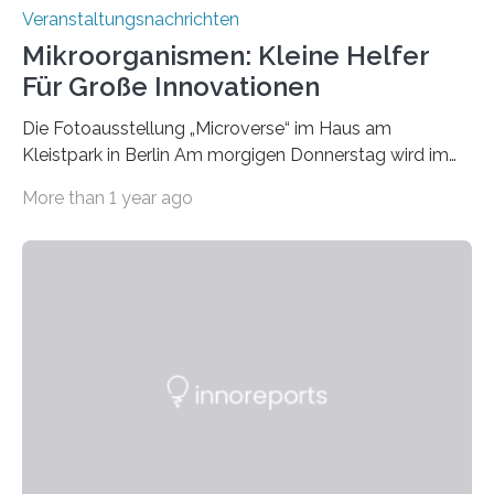
Veranstaltungsnachrichten
Mikroorganismen: Kleine Helfer
Für Große Innovationen
Die Fotoausstellung „Microverse“ im Haus am
Kleistpark in Berlin Am morgigen Donnerstag wird im
Haus am Kleistpark, Berlin-Schöneberg, die Ausstellung
More than 1 year ago
„Microverse“ mit Arbeiten der Fotografin Kathrin
Linkersdorff eröffnet. Die gezeigten Fotografien sind
Momentaufnahmen, die den Verfallsprozess von
Pflanzen festhalten. Die Künstlerin setzt in den
großformatigen Bildern die Schönheit, das Werden und
Vergehen der Natur künstlerisch wirkungsvoll in Szene.
Künstlerisch-wissenschaftliche Kollaboration im HU-
Labor für Mikrobiologie Für das Projekt „Microverse“ hat
Kathrin Linkersdorff gemeinsam mit der Mikrobiologin
Prof. Dr. Regine Hengge vom…