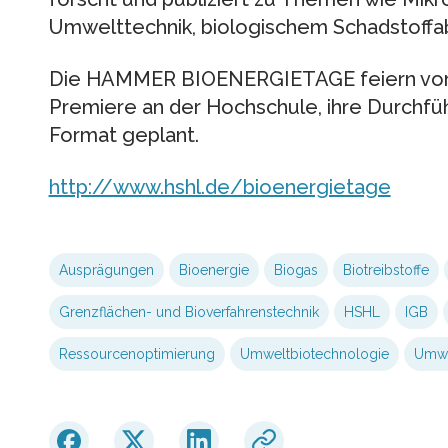
Umwelttechnik, biologischem Schadstoffa
Die HAMMER BIOENERGIETAGE feiern vom 20
Premiere an der Hochschule, ihre Durchfüh
Format geplant.
http://www.hshl.de/bioenergietage
Ausprägungen
Bioenergie
Biogas
Biotreibstoffe
Grenzflächen- und Bioverfahrenstechnik
HSHL
IGB
Ressourcenoptimierung
Umweltbiotechnologie
Umwe