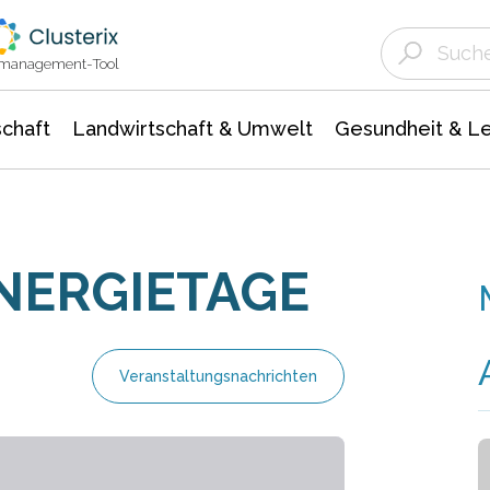
Landwirtschaft & Umwelt
Gesundheit &
Agrar- Forstwissenschaften
Unternehmensmeldungen
Biowissenschafte
Ökologie Umwelt- Naturschutz
ktmanagement-Tool
chaft
Landwirtschaft & Umwelt
Gesundheit & L
NERGIETAGE
Veranstaltungsnachrichten