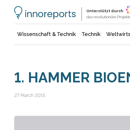
Wissenschaft & Technik
Informationstechnologie
Energie & Elektrotechnik
Unterstützt durch
das revolutionäre Proje
Wissenschaft & Technik
Technik
Weltwirts
1. HAMMER BIOE
27 March 2015