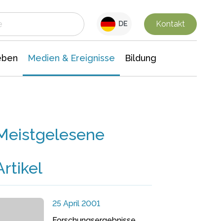
 Leben
Medien & Ereignisse
Interdisziplinäre Forschung
Veranstaltungsnachrichten
n Chemie
Gesellschaftswissenschaften
Kontakt
DE
eben
Medien & Ereignisse
Bildung
Meistgelesene
Artikel
25 April 2001
Forschungsergebnisse