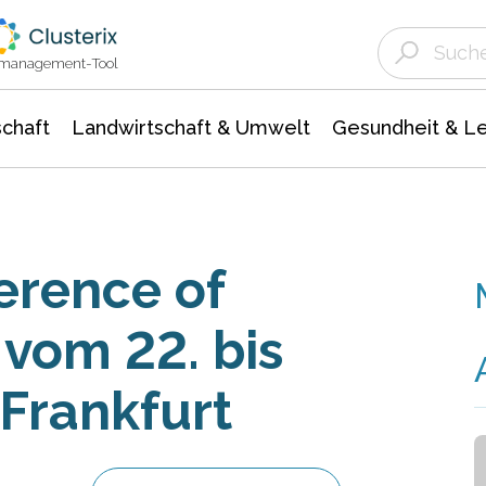
Landwirtschaft & Umwelt
Gesundheit &
Agrar- Forstwissenschaften
Unternehmensmeldungen
Biowissenschafte
Ökologie Umwelt- Naturschutz
ktmanagement-Tool
chaft
Landwirtschaft & Umwelt
Gesundheit & L
erence of
 vom 22. bis
 Frankfurt