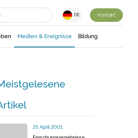
 Leben
Medien & Ereignisse
Interdisziplinäre Forschung
Veranstaltungsnachrichten
n Chemie
Gesellschaftswissenschaften
Kontakt
DE
eben
Medien & Ereignisse
Bildung
Meistgelesene
Artikel
25 April 2001
Forschungsergebnisse