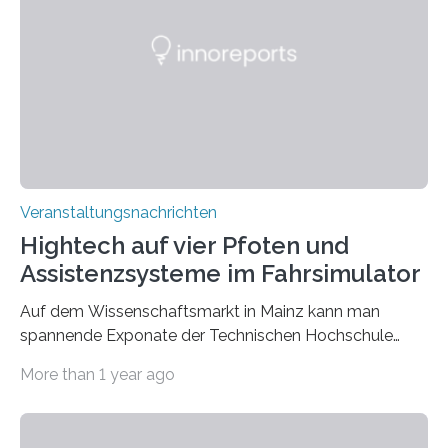
insbesondere in der Automobilindustrie, ist das präzise
und effiziente Zuschneiden von Platinen aus Coils eine
zentrale Aufgabe; die Anforderungen steigen stetig.
Traditionelle Methoden, wie das Stanzen, stoßen an…
Veranstaltungsnachrichten
Hightech auf vier Pfoten und
Assistenzsysteme im Fahrsimulator
Auf dem Wissenschaftsmarkt in Mainz kann man
spannende Exponate der Technischen Hochschule
Bingen hautnah erleben und selbst ausprobieren. Am 7.
More than 1 year ago
und 8. September 2024 findet der beliebte
Wissenschaftsmarkt auf dem Gutenbergplatz rund um
das Staatstheater Mainz statt. Forscher*innen der