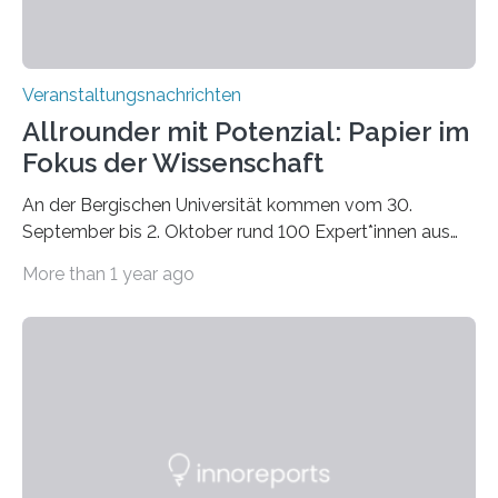
steuern und sich zu…
Veranstaltungsnachrichten
Allrounder mit Potenzial: Papier im
Fokus der Wissenschaft
An der Bergischen Universität kommen vom 30.
September bis 2. Oktober rund 100 Expert*innen aus
Wissenschaft und Industrie zusammen, um sich über
More than 1 year ago
neueste Erkenntnisse aus der Papierforschung
auszutauschen. Worum es dabei genau geht und wie
wichtig das Netzwerk für eine nachhaltige Zukunft ist –
darauf hat unsere Redaktion einen genauen Blick
geworfen. Wir alle nutzen es vielfach jeden Tag: Der
Schuss Milch im Kaffee am Morgen aus der Packung,
der Empfang eines lang erwarteten Pakets oder der
Gang auf die…