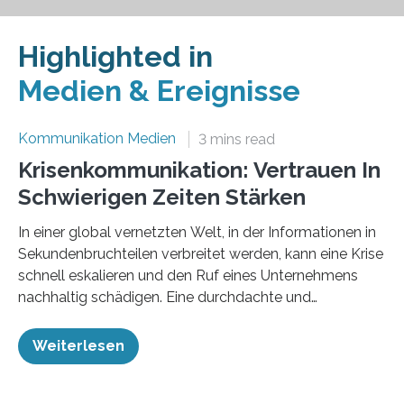
Highlighted in
Medien & Ereignisse
Kommunikation Medien
3 mins read
Krisenkommunikation: Vertrauen In
Schwierigen Zeiten Stärken
In einer global vernetzten Welt, in der Informationen in
Sekundenbruchteilen verbreitet werden, kann eine Krise
schnell eskalieren und den Ruf eines Unternehmens
nachhaltig schädigen. Eine durchdachte und
vorausschauend geplante Krisenkommunikation ist
daher essenziell, um in kritischen Situationen Vertrauen
Weiterlesen
zu erhalten, Schäden zu minimieren und langfristige
Beziehungen zu sichern. Jedes Unternehmen, jede