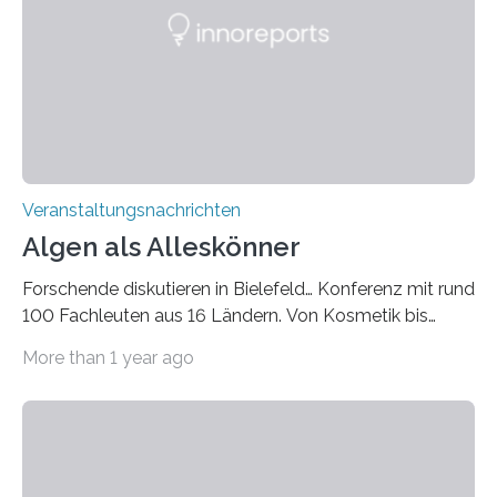
Quantentechnologien. Prof. Tim Schröder, der das Joint
Lab Diamond Nanophotonics am Ferdinand-Braun-
Institut, Leibniz-Institut für Höchstfrequenztechnik
(FBH) und an…
Veranstaltungsnachrichten
Algen als Alleskönner
Forschende diskutieren in Bielefeld… Konferenz mit rund
100 Fachleuten aus 16 Ländern. Von Kosmetik bis
Tierfutter: Algen gelten als vielversprechende
More than 1 year ago
Alternative, um ökologisch nachhaltige
Produktionsmethoden für die Industrie zu entwickeln.
Um neue Entwicklungen in der Algenbiotechnologie
geht es bis kommenden Mittwoch auf der 13.
internationalen Forschungskonferenz des Centrums für