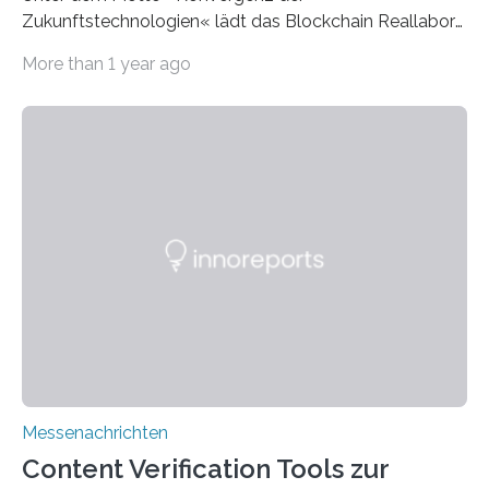
Zukunftstechnologien« lädt das Blockchain Reallabor
in Hürth zu spannenden Demonstrationen und
More than 1 year ago
Keynotes mit anschließender Möglichkeit zum
Netzwerken ein. Die Veranstaltung am 17. September
2024 ist kostenfrei und betrachtet Schnittstellen
zwischen Blockchain und den Themen KI,
Nachhaltigkeit, Mixed Reality und Web3. >>Gewusst,
wie: Innovative Ansätze zur Digitalen Transformation In
einer Zeit, in der Technologien der Zukunft unser
tägliches Leben und unsere Geschäftsmodelle
revolutionieren, ist die TechFusion 2024 die perfekte
Gelegenheit, um sich über neueste Entwicklungen und…
Messenachrichten
Content Verification Tools zur