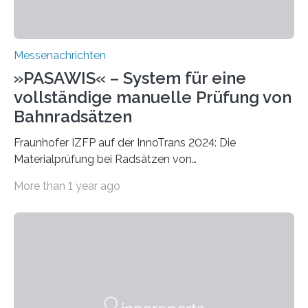
Messenachrichten
»PASAWIS« – System für eine
vollständige manuelle Prüfung von
Bahnradsätzen
Fraunhofer IZFP auf der InnoTrans 2024: Die
Materialprüfung bei Radsätzen von
Schienenfahrzeugen ist integraler Bestandteil eines
More than 1 year ago
sicheren Schienenverkehrs. In kleineren Werkstätten
wird eine solche Prüfung zumeist händisch
durchgeführt. Eine Speicherung und damit eine
mögliche Nachverfolgbarkeit der Prüfergebnisse ist
dabei durch die Flüchtigkeit der Daten bisher nicht
gegeben. Das PASAWIS-Prüfsystem steht nun für
Radsatzprüfung der nächsten Generation. Wie das
funktioniert, präsentieren Expertinnen und Experten des