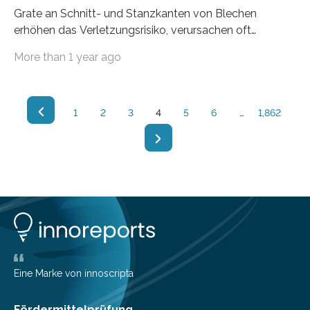
Grate an Schnitt- und Stanzkanten von Blechen
erhöhen das Verletzungsrisiko, verursachen oft
Kabelschäden und zerkratzte Oberflächen. Schon
More than 1 year ago
deshalb ist es sinnvoll, Kanten zu entgraten. Geschieht
dies per Laser, steigt obendrein die Dauerfestigkeit der
Bauteile, lassen sich Kanten gezielt verstärken – und
die Neigung zur Rissbildung sinkt. Das Fraunhofer-
1
2
3
4
5
6
…
1,862
Institut für Lasertechnik ILT in Aachen wird auf der
Messe EuroBLECH vom 22.–25. Oktober 2024 in
Hannover modernste Laserentgratprozesse vorstellen.
Auch über das Laserpolieren von Blechen können sich
Interessierte am Messestand in Halle…
Eine Marke von innoscripta
Fördermittelprüfung