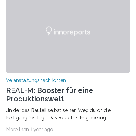
September gemeinsam mit der Auftaktveranstaltung
des SPP 2451 „Lebende Materialien mit Adaptiven
Funktionen“ der Deutschen Forschungsgemeinschaft
statt. Fachleute aus verschiedenen
naturwissenschaftlichen Disziplinen widmen sich einem
neuen Ansatz in der Materialsynthese. Sie setzen auf…
Veranstaltungsnachrichten
REAL-M: Booster für eine
Produktionswelt
…in der das Bauteil selbst seinen Weg durch die
Fertigung festlegt. Das Robotics Engineering
Application Lab for Matrixproduction oder kurz REAL-
More than 1 year ago
M wird am 25. September Realität. Aufgebaut in der