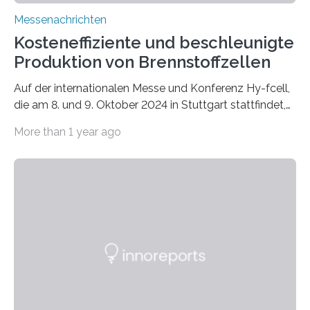
Messenachrichten
Kosteneffiziente und beschleunigte
Produktion von Brennstoffzellen
Auf der internationalen Messe und Konferenz Hy-fcell,
die am 8. und 9. Oktober 2024 in Stuttgart stattfindet,
zeigt das Fraunhofer-Institut für Lasertechnik ILT den
More than 1 year ago
Expertinnen und Experten der Wasserstoff-Branche,
wie fortschrittliche Lasertechnologien dazu beitragen,
den Weg für den Durchbruch der
Wasserstofftechnologie zu ebnen. Auf dem Stand 4E51
in Halle 4 zeigt das Aachener Institut, welche
Innovationen die steigende Nachfrage nach
Wasserstofftechnologie bedienen können und wie
Lasertechnologie die Effizienz erhöht, die Kosten senkt
und die Nachhaltigkeit der Brennstoffzellenproduktion
verbessert. Der Wasserstofftechnologie…