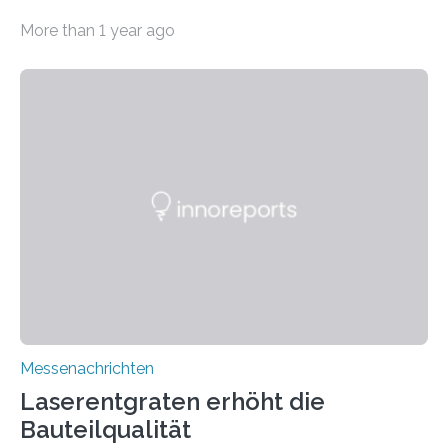
Hansestadt. Vom 26. bis 30. August 2024 begrüßen
More than 1 year ago
das Deutsche Elektronen-Synchrotron DESY und
European XFEL im Kongresszentrum CCH in Hamburg
mehr als 1000 Expertinnen und Experten aus aller Welt
zur 15. Internationalen Konferenz für die
Instrumentierung von Synchrotronstrahlungsquellen
(SRI). Die zweite Bürgermeisterin und Hamburger
Senatorin für Wissenschaft, Forschung und
Gleichstellung, Katharina Fegebank, sowie die
schleswig-holsteinische Ministerin für Bildung,
Wissenschaft, Forschung und Kultur, Karin Prien,
eröffnen am 27….
Messenachrichten
Laserentgraten erhöht die
Bauteilqualität