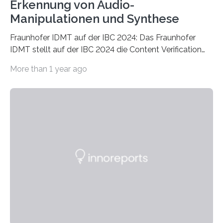
Erkennung von Audio-
Manipulationen und Synthese
Fraunhofer IDMT auf der IBC 2024: Das Fraunhofer
IDMT stellt auf der IBC 2024 die Content Verification
Toolbox vor – eine hochentwickelte Sammlung von
More than 1 year ago
Werkzeugen zur Unterstützung und Verbesserung der
Überprüfung von Medieninhalten. Die Werkzeuge
bieten robuste, erklärbare und KI-gesteuerte Lösungen
für Medienexperten, die sowohl Audio- als auch
audiovisuelle Inhalte untersuchen. Die Content
Verification Toolbox adressiert kritische
Herausforderungen in der heutigen Medienlandschaft,
wie Fehlinformationen, Deepfakes und Shallowfakes.
Die Toolbox beinhaltet erklärbare Werkzeuge zur
Erkennung von Synthese und Manipulationen, zur
Verfolgung…