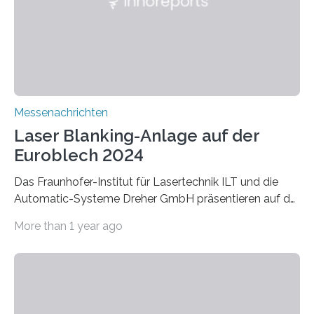
Fraunhofer IZFP anhand einer Spurkranzprüfung vom
24. bis 27. September 2024 auf der 14. InnoTrans in…
Messenachrichten
Laser Blanking-Anlage auf der
Euroblech 2024
Das Fraunhofer-Institut für Lasertechnik ILT und die
Automatic-Systeme Dreher GmbH präsentieren auf der
Euroblech 2024 vom 22.-25. Oktober in Hannover eine
More than 1 year ago
wegweisende Innovation im Bereich der
Blechbearbeitung: Eine Demonstratoranlage für Laser
Blanking, die durch den Einsatz von Künstlicher
Intelligenz die Prozesssicherheit und Effizienz in der
Fertigung signifikant erhöht. In der modernen Fertigung,