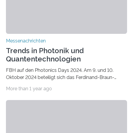
Messenachrichten
Trends in Photonik und
Quantentechnologien
FBH auf den Photonics Days 2024. Am 9. und 10.
Oktober 2024 beteiligt sich das Ferdinand-Braun-
Institut an den Photonics Days Berlin Brandenburg mit
More than 1 year ago
Vorträgen und der begleitenden Ausstellung. Zwei
Tage lang tauschen sich Expert*innen aus Forschung
und Industrie in Berlin-Adlershof zu aktuellen Trends in
Lasertechnologie, Heterointegration,
Mikrosystemtechnik und weiteren Themen aus. Ein
zentraler Fokus liegt am 9. und 10. Oktober auf den