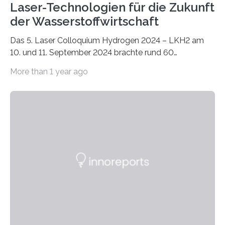
Laser-Technologien für die Zukunft
der Wasserstoffwirtschaft
Das 5. Laser Colloquium Hydrogen 2024 – LKH2 am
10. und 11. September 2024 brachte rund 60
ausgewiesene Fachleute aus Industrie, Wissenschaft
More than 1 year ago
und Forschung zusammen. Die mittlerweile etablierte
Konferenz ist die geeignete Plattform, um die neuesten
Entwicklungen und Anwendungen der
Lasertechnologie für die Brennstoffzellen- und
Wasserstoffproduktion zu diskutieren. Fokus der
zweitägigen Veranstaltung im Fraunhofer-Institut für
Lasertechnik ILT in Aachen lag auf der kontinuierlichen
Fertigung von metallischen Bipolarplatten, der
Prozessüberwachung und der Funktionalisierung von
Oberflächen. »Die Lasertechnologie bietet uns die
Möglichkeit,…