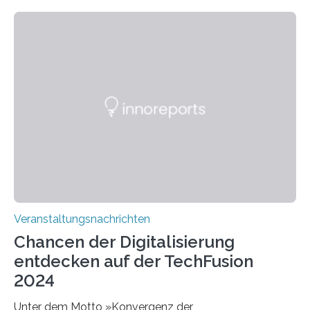
Chemnitzer Forschungsfabrik des Fraunhofer IWU,
bildet die neue Infrastruktur die vollständige
Fertigungszelle einer Matrixproduktion ab. Die REAL-M
zeigt, welche Möglichkeiten in Mehrroboter-Lösungen
für mittelständische Unternehmen stecken. Das
Schlüsselwort heißt Team: Die in einer Zelle gruppierten
Roboter sollen künftig mit dem Menschen und direkt
miteinander kooperieren, statt nur über feste
Übergabestationen indirekt…
Veranstaltungsnachrichten
Chancen der Digitalisierung
entdecken auf der TechFusion
2024
Unter dem Motto »Konvergenz der