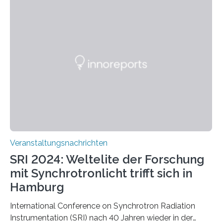
bewältigen. Für diesen Cybathlon wurden die sechs
bestehenden Disziplinen weiterentwickelt und um zwei
neue ergänzt: Ein Rennen mit intelligenten
Sehassistenztechnologien und mit Assistenzrobotern.
Treppen steigen, Zähne putzen, Tisch decken: All diese
Tätigkeiten können für Menschen mit körperlichen
Behinderungen herausfordernd sein. Genau darum sind
sie…
Veranstaltungsnachrichten
SRI 2024: Weltelite der Forschung
mit Synchrotronlicht trifft sich in
Hamburg
International Conference on Synchrotron Radiation
Instrumentation (SRI) nach 40 Jahren wieder in der