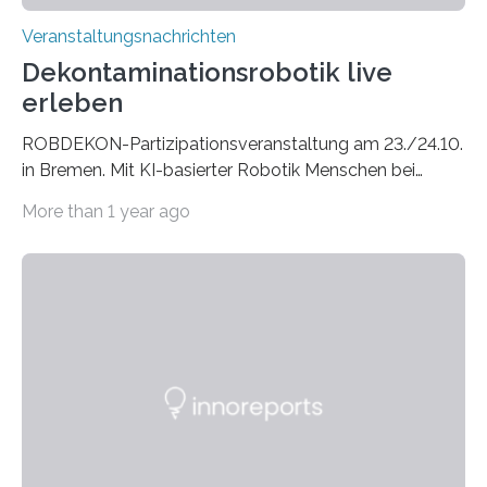
Veranstaltungsnachrichten
Dekontaminationsrobotik live
erleben
ROBDEKON-Partizipationsveranstaltung am 23./24.10.
in Bremen. Mit KI-basierter Robotik Menschen bei
Arbeiten in verseuchter Umgebung oder beim
More than 1 year ago
Hantieren mit Gefahrgütern entlasten: Daran arbeitet
das Kompetenzzentrum „Roboter für die
Dekontamination in menschenfeindlichen
Umgebungen“, kurz ROBDEKON. Am 23. und 24.
Oktober öffnet ROBDEKON erneut die Türen für das
interessierte Fachpublikum, um den aktuellen Stand der
Forschung in Vorträgen und praktischen
Demonstrationen erlebbar zu machen. Die
Teilnehmenden können bei der
Partizipationsveranstaltung die autonomen
Robotersysteme live in Aktion erleben, Roboter selbst