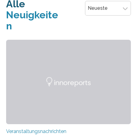
Organisation und jede öffentliche Institution kann
Alle
unerwartet in eine Krise geraten. Ob durch
Neueste
Neuigkeite
wirtschaftliche Schwierigkeiten, Skandale, technische
Pannen oder externe Ereignisse – Krisen sind
n
unausweichlich. Entscheidend ist nicht, ob…
Veranstaltungsnachrichten