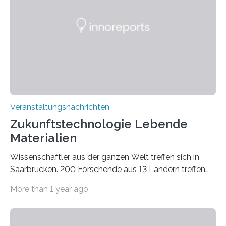
Biotechnologie (CeBiTec). Die Forschungseinrichtung
heißt rund 100 Expert*innen aus 16 Ländern und vier
Kontinenten an der Universität Bielefeld willkommen.
Die vortragenden Wissenschaftler*innen kommen zum
Beispiel aus den USA, Frankreich, Japan und…
Veranstaltungsnachrichten
Zukunftstechnologie Lebende
Materialien
Wissenschaftler aus der ganzen Welt treffen sich in
Saarbrücken. 200 Forschende aus 13 Ländern treffen
sich schon zum dritten Mal auf Einladung des INM –
More than 1 year ago
Leibniz-Institut für Neue Materialien in Saarbrücken, um
ihre Forschung an „Engineered Living Materials“ zu
präsentieren. Die Konferenz findet vom 18. bis 20.