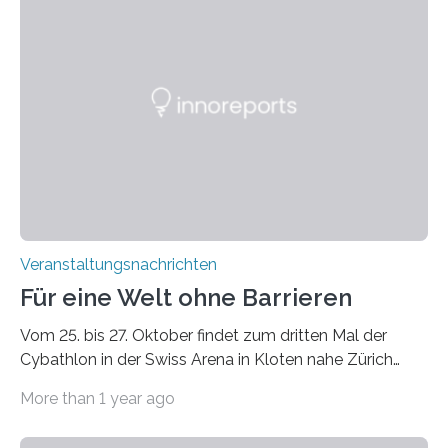
Mitgliedsinstitutionen der Mainzer Wissenschaftsallianz
und weitere Partner präsentieren ihre Forschung und
vielfältigen Projekte zum diesjährigen Themenjahr
„Mensch und Wachstum“. Auch die Technische
Hochschule (TH) Bingen bringt „Wissenschaft zum
Anfassen“ mit. An den Ständen der TH Bingen können
Besucher*innen im Fahrsimulator ihre…
Veranstaltungsnachrichten
Für eine Welt ohne Barrieren
Vom 25. bis 27. Oktober findet zum dritten Mal der
Cybathlon in der Swiss Arena in Kloten nahe Zürich
statt – der grösste internationale Wettkampf, bei dem
More than 1 year ago
Menschen mit Behinderung mithilfe neu entwickelter
Assistenztechnologien alltägliche Aufgaben