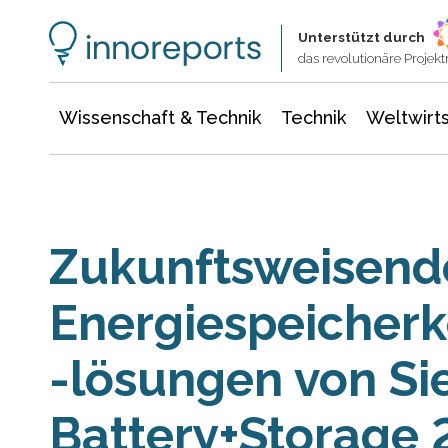
Wissenschaft & Technik
Informationstechnologie
Energie & Elektrotechnik
Unterstützt durch
das revolutionäre Proje
Wissenschaft & Technik
Technik
Weltwirts
Zukunftsweisend
Energiespeicher
-lösungen von Si
Battery+Storage 