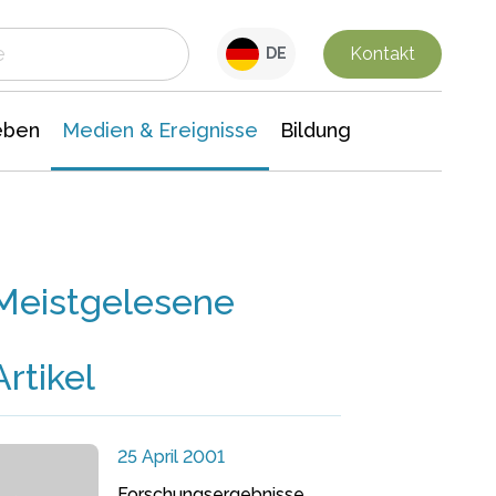
 Leben
Medien & Ereignisse
Interdisziplinäre Forschung
Veranstaltungsnachrichten
n Chemie
Gesellschaftswissenschaften
Kontakt
DE
eben
Medien & Ereignisse
Bildung
Meistgelesene
Artikel
25 April 2001
Forschungsergebnisse