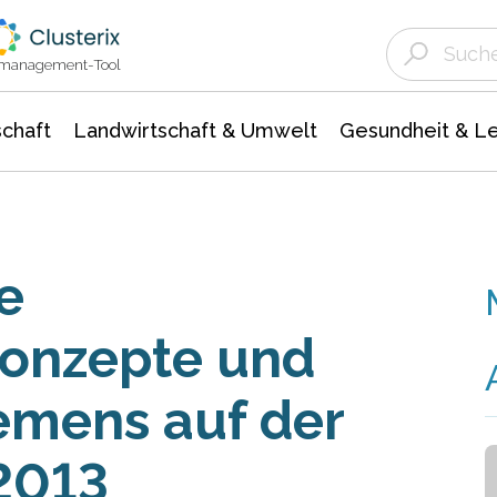
Landwirtschaft & Umwelt
Gesundheit &
Agrar- Forstwissenschaften
Unternehmensmeldungen
Biowissenschafte
Ökologie Umwelt- Naturschutz
ktmanagement-Tool
chaft
Landwirtschaft & Umwelt
Gesundheit & L
e
konzepte und
emens auf der
2013