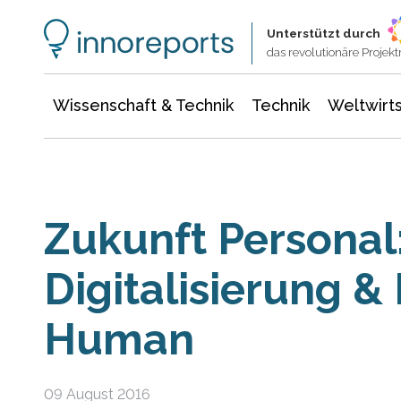
Wissenschaft & Technik
Informationstechnologie
Energie & Elektrotechnik
Unterstützt durch
das revolutionäre Proje
Wissenschaft & Technik
Technik
Weltwirts
Zukunft Personal
Digitalisierung & 
Human
09 August 2016