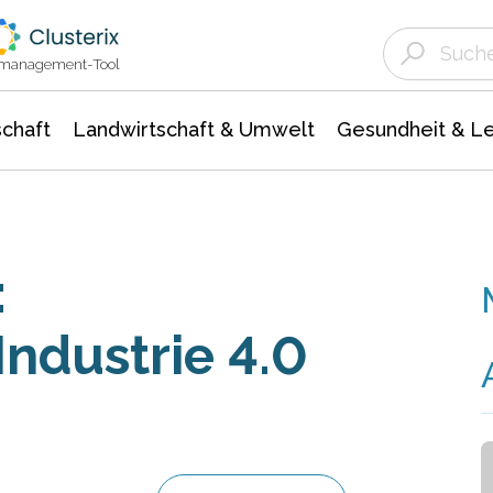
Landwirtschaft & Umwelt
Gesundheit &
Agrar- Forstwissenschaften
Unternehmensmeldungen
Biowissenschafte
Ökologie Umwelt- Naturschutz
ktmanagement-Tool
chaft
Landwirtschaft & Umwelt
Gesundheit & L
:
Industrie 4.0