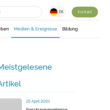
 Leben
Medien & Ereignisse
Interdisziplinäre Forschung
Veranstaltungsnachrichten
n Chemie
Gesellschaftswissenschaften
Kontakt
DE
eben
Medien & Ereignisse
Bildung
Meistgelesene
Artikel
25 April 2001
Forschungsergebnisse