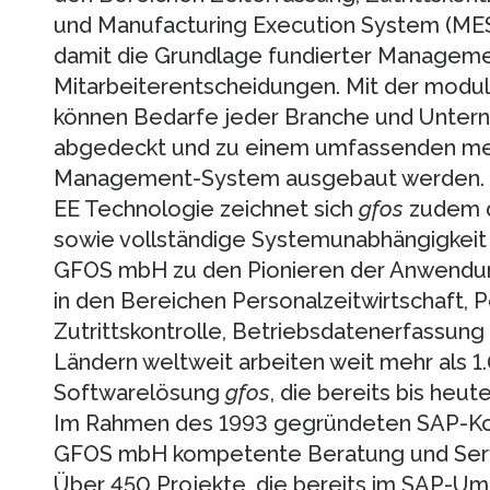
und Manufacturing Execution System (MES)
damit die Grundlage fundierter Managem
Mitarbeiterentscheidungen. Mit der modu
können Bedarfe jeder Branche und Unter
abgedeckt und zu einem umfassenden me
Management-System ausgebaut werden. B
EE Technologie zeichnet sich
gfos
zudem d
sowie vollständige Systemunabhängigkeit 
GFOS mbH zu den Pionieren der Anwendun
in den Bereichen Personalzeitwirtschaft, 
Zutrittskontrolle, Betriebsdatenerfassung
Ländern weltweit arbeiten weit mehr als 
Softwarelösung
gfos
, die bereits bis heu
Im Rahmen des 1993 gegründeten SAP-Kom
GFOS mbH kompetente Beratung und Serv
Über 450 Projekte, die bereits im SAP-Umf