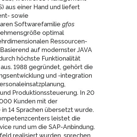
 aus einer Hand und liefert
ent- sowie
laren Softwarefamilie
gfos
nehmensgröße optimal
hrdimensionalen Ressourcen-
asierend auf modernster JAVA
urch höchste Funktionalität
aus. 1988 gegründet, gehört die
gsentwicklung und -integration
Personaleinsatzplanung,
 und Produktionssteuerung. In 20
1.000 Kunden mit der
te in 14 Sprachen übersetzt wurde.
petenzcenters leistet die
ice rund um die SAP-Anbindung.
eld realisiert wurden, sprechen