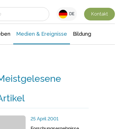
 Leben
Medien & Ereignisse
Interdisziplinäre Forschung
Veranstaltungsnachrichten
n Chemie
Gesellschaftswissenschaften
Kontakt
DE
eben
Medien & Ereignisse
Bildung
Meistgelesene
Artikel
25 April 2001
Forschungsergebnisse