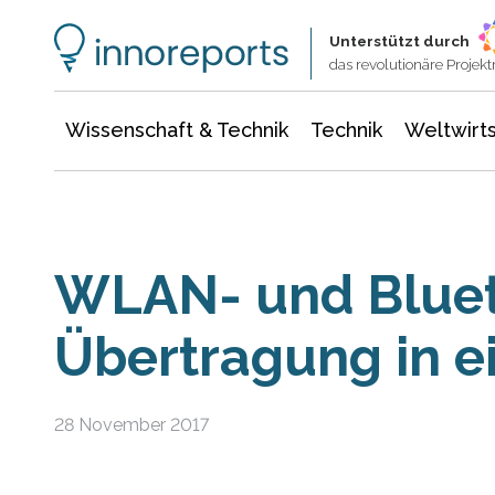
Wissenschaft & Technik
Informationstechnologie
Energie & Elektrotechnik
Unterstützt durch
das revolutionäre Proje
Wissenschaft & Technik
Technik
Weltwirts
WLAN- und Blue
Übertragung in 
28 November 2017