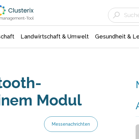
Landwirtschaft & Umwelt
Gesundheit &
Agrar- Forstwissenschaften
Unternehmensmeldungen
Biowissenschafte
Ökologie Umwelt- Naturschutz
ktmanagement-Tool
chaft
Landwirtschaft & Umwelt
Gesundheit & L
tooth-
einem Modul
Messenachrichten