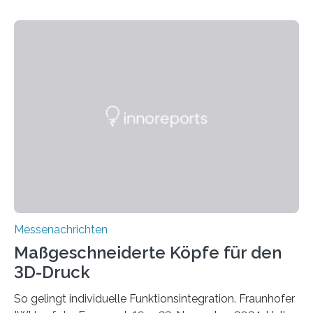
zunehmenden Trockenheit. Auch Insekten und Vögel
finden im urbanen Raum oftmals weniger Nahrung,
Unterschlupf- und Nistmöglichkeiten. Ein
Lösungsansatz kann die Begrünung von Fassaden und
Dächern darstellen. Forschende des Fraunhofer-
Instituts für Bauphysik IBP erproben aktuell in
Zusammenarbeit mit dem Institut für Akustik und
Bauphysik sowie dem Institut für Landschaftsplanung
und Ökologie der Universität Stuttgart…
Messenachrichten
Maßgeschneiderte Köpfe für den
3D-Druck
So gelingt individuelle Funktionsintegration. Fraunhofer