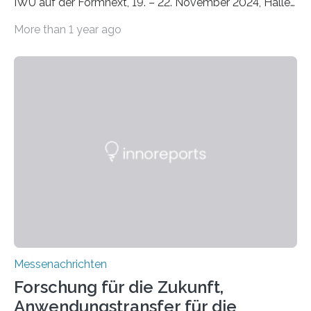
IWU auf der Formnext, 19. – 22. November 2024, Halle
11.0/Stand E38. Wire bzw. Fiber Encapsulating Additive
More than 1 year ago
Manufacturing (WEAM/FEAM) könnte die industrielle
Fertigung von Bauteilen, in die komplexe und doch
kompakte Verkabelungen, Sensoren, Aktoren oder
Beleuchtungssysteme eingebracht werden müssen,
drastisch vereinfachen, indem es diese Komponenten
gleich mitdruckt. Neu entwickelt am Fraunhofer IWU:
die Automated Cable Assembly (AuCA). Wo
konventionelle Robotik an der Produktion und
automatisierten Verlegung biegsamer Kabelsätze in
Automobilen scheitert, stellt AuCA Verkabelungen
mittels…
Messenachrichten
Forschung für die Zukunft,
Anwendungstransfer für die