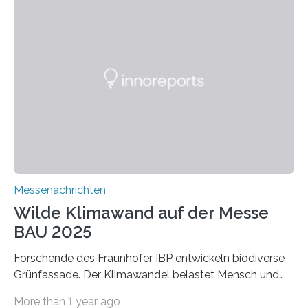
schadstoffadsorbierende Luftfilter und recycelbare
Dämmstoffe. Aerogele sind hochporöse, federleichte
Werkstoffe mit außergewöhnlichen Eigenschaften. Das
macht sie zu idealen Kandidaten für den Leichtbau und
für Filtermaterialien. Sie zeichnen sich durch eine
extrem niedrige Wärmeleitfähigkeit und eine hohe
Adsorptionsfähigkeit für flüchtige organische
Verbindungen aus….
Messenachrichten
Wilde Klimawand auf der Messe
BAU 2025
Forschende des Fraunhofer IBP entwickeln biodiverse
Grünfassade. Der Klimawandel belastet Mensch und
Umwelt. Vor allem in Städten leidet die Bevölkerung im
More than 1 year ago
Sommer unter hohen Temperaturen und der