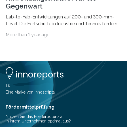
Gegenwart
Lab-to-Fab-Entwicklungen auf 200- und 300-mm-
Level. Die Fortschritte in Industrie und Technik fordern
immer wieder neue Lösungen in der Herstellung von
More than 1 year ago
Mikrochips, sowohl aus technischer, wirtschaftlicher, als
auch ökologischer Sicht. Mit wegweisender Forschung
und einem hochmodernen Anlagenpark hat sich das
Fraunhofer-Institut für Photonische Mikrosysteme IPMS
dabei als starker Partner der Industrie etabliert. Das
Serviceangebot umfasst alle Schritte »from lab to fab«
– von der Beratung über die Prozessentwicklung bis hin
zur Pilotfertigung. 300-mm-Prozessanlagen am CNT.
(c) Sebastian Lassak / Fraunhofer IPMS…
Eine Marke von innoscripta
Fördermittelprüfung
Nutzen Sie das Förderpotenzial
in Ihrem Unternehmen optimal aus?