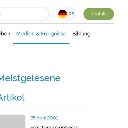
 Leben
Medien & Ereignisse
Interdisziplinäre Forschung
Veranstaltungsnachrichten
n Chemie
Gesellschaftswissenschaften
Kontakt
DE
eben
Medien & Ereignisse
Bildung
Meistgelesene
Artikel
25 April 2001
Forschungsergebnisse