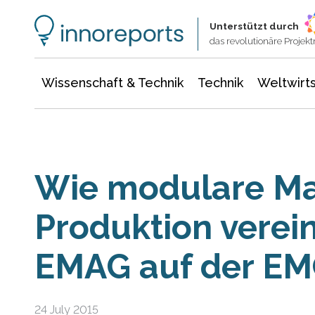
Wissenschaft & Technik
Informationstechnologie
Energie & Elektrotechnik
Unterstützt durch
das revolutionäre Proje
Wissenschaft & Technik
Technik
Weltwirts
Wie modulare Ma
Produktion verei
EMAG auf der EM
24 July 2015