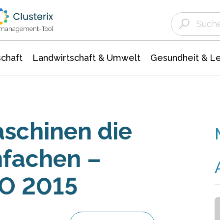
Landwirtschaft & Umwelt
Gesundheit &
Agrar- Forstwissenschaften
Unternehmensmeldungen
Biowissenschafte
Ökologie Umwelt- Naturschutz
ktmanagement-Tool
chaft
Landwirtschaft & Umwelt
Gesundheit & L
schinen die
nfachen –
O 2015