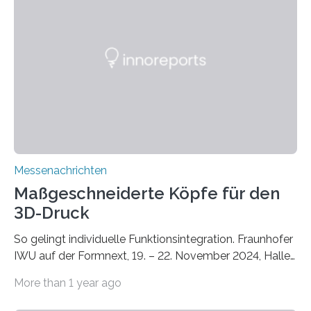
Lösungsansatz kann die Begrünung von Fassaden und
Dächern darstellen. Forschende des Fraunhofer-
Instituts für Bauphysik IBP erproben aktuell in
Zusammenarbeit mit dem Institut für Akustik und
Bauphysik sowie dem Institut für Landschaftsplanung
und Ökologie der Universität Stuttgart…
Messenachrichten
Maßgeschneiderte Köpfe für den
3D-Druck
So gelingt individuelle Funktionsintegration. Fraunhofer
IWU auf der Formnext, 19. – 22. November 2024, Halle
11.0/Stand E38. Wire bzw. Fiber Encapsulating Additive
More than 1 year ago
Manufacturing (WEAM/FEAM) könnte die industrielle
Fertigung von Bauteilen, in die komplexe und doch