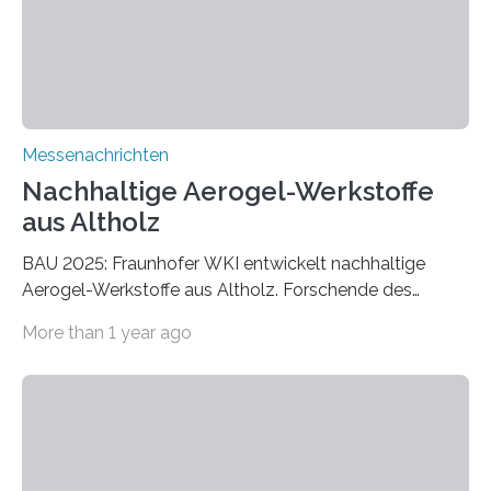
Messenachrichten
Nachhaltige Aerogel-Werkstoffe
aus Altholz
BAU 2025: Fraunhofer WKI entwickelt nachhaltige
Aerogel-Werkstoffe aus Altholz. Forschende des
Fraunhofer WKI stellen auf der BAU 2025 in München
More than 1 year ago
ein Projekt zur Entwicklung innovativer Aerogele aus
Altholz vor. Aus diesen nachhaltigen Materialien
entwickeln die Forschenden unter anderem
schadstoffadsorbierende Luftfilter und recycelbare
Dämmstoffe. Aerogele sind hochporöse, federleichte
Werkstoffe mit außergewöhnlichen Eigenschaften. Das