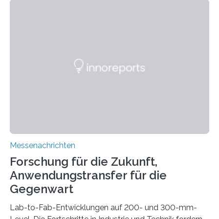
kompakte Verkabelungen, Sensoren, Aktoren oder
Beleuchtungssysteme eingebracht werden müssen,
drastisch vereinfachen, indem es diese Komponenten
gleich mitdruckt. Neu entwickelt am Fraunhofer IWU:
die Automated Cable Assembly (AuCA). Wo
konventionelle Robotik an der Produktion und
automatisierten Verlegung biegsamer Kabelsätze in
Automobilen scheitert, stellt AuCA Verkabelungen
mittels…
Messenachrichten
Forschung für die Zukunft,
Anwendungstransfer für die
Gegenwart
Lab-to-Fab-Entwicklungen auf 200- und 300-mm-