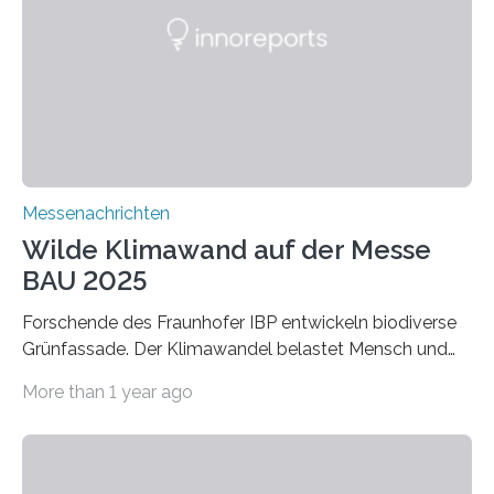
macht sie zu idealen Kandidaten für den Leichtbau und
für Filtermaterialien. Sie zeichnen sich durch eine
extrem niedrige Wärmeleitfähigkeit und eine hohe
Adsorptionsfähigkeit für flüchtige organische
Verbindungen aus….
Messenachrichten
Wilde Klimawand auf der Messe
BAU 2025
Forschende des Fraunhofer IBP entwickeln biodiverse
Grünfassade. Der Klimawandel belastet Mensch und
Umwelt. Vor allem in Städten leidet die Bevölkerung im
More than 1 year ago
Sommer unter hohen Temperaturen und der
zunehmenden Trockenheit. Auch Insekten und Vögel
finden im urbanen Raum oftmals weniger Nahrung,
Unterschlupf- und Nistmöglichkeiten. Ein