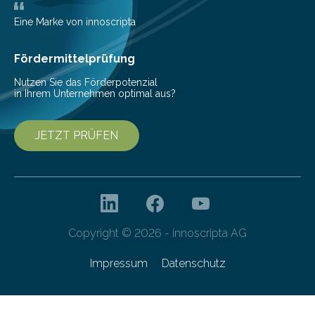
zur Pilotfertigung. 300-mm-Prozessanlagen am CNT.
(c) Sebastian Lassak / Fraunhofer IPMS…
Eine Marke von innoscripta
Fördermittelprüfung
Nutzen Sie das Förderpotenzial
in Ihrem Unternehmen optimal aus?
JETZT PRÜFEN
Copyright © 2026 - innoscripta AG
Impressum
Datenschutz