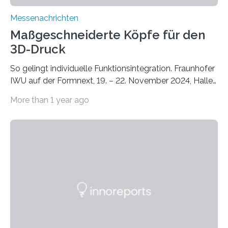
Messenachrichten
Maßgeschneiderte Köpfe für den
3D-Druck
So gelingt individuelle Funktionsintegration. Fraunhofer
IWU auf der Formnext, 19. – 22. November 2024, Halle
11.0/Stand E38. Wire bzw. Fiber Encapsulating Additive
More than 1 year ago
Manufacturing (WEAM/FEAM) könnte die industrielle
Fertigung von Bauteilen, in die komplexe und doch
kompakte Verkabelungen, Sensoren, Aktoren oder
Beleuchtungssysteme eingebracht werden müssen,
drastisch vereinfachen, indem es diese Komponenten
gleich mitdruckt. Neu entwickelt am Fraunhofer IWU:
die Automated Cable Assembly (AuCA). Wo
konventionelle Robotik an der Produktion und
automatisierten Verlegung biegsamer Kabelsätze in
Automobilen scheitert, stellt AuCA Verkabelungen
mittels…