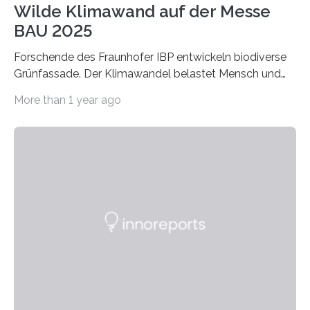
Wilde Klimawand auf der Messe
BAU 2025
Forschende des Fraunhofer IBP entwickeln biodiverse
Grünfassade. Der Klimawandel belastet Mensch und
Umwelt. Vor allem in Städten leidet die Bevölkerung im
More than 1 year ago
Sommer unter hohen Temperaturen und der
zunehmenden Trockenheit. Auch Insekten und Vögel
finden im urbanen Raum oftmals weniger Nahrung,
Unterschlupf- und Nistmöglichkeiten. Ein
Lösungsansatz kann die Begrünung von Fassaden und
Dächern darstellen. Forschende des Fraunhofer-
Instituts für Bauphysik IBP erproben aktuell in
Zusammenarbeit mit dem Institut für Akustik und
Bauphysik sowie dem Institut für Landschaftsplanung
und Ökologie der Universität Stuttgart…