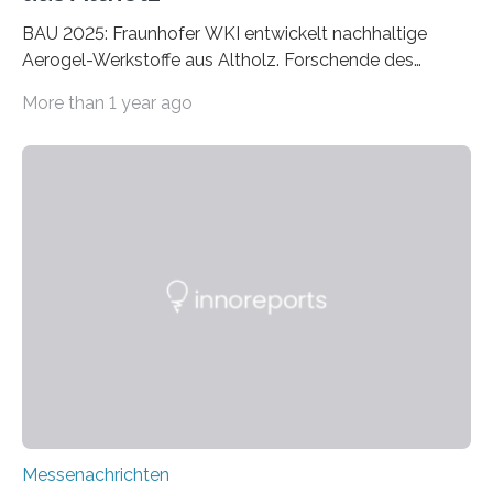
BAU 2025: Fraunhofer WKI entwickelt nachhaltige
Aerogel-Werkstoffe aus Altholz. Forschende des
Fraunhofer WKI stellen auf der BAU 2025 in München
More than 1 year ago
ein Projekt zur Entwicklung innovativer Aerogele aus
Altholz vor. Aus diesen nachhaltigen Materialien
entwickeln die Forschenden unter anderem
schadstoffadsorbierende Luftfilter und recycelbare
Dämmstoffe. Aerogele sind hochporöse, federleichte
Werkstoffe mit außergewöhnlichen Eigenschaften. Das
macht sie zu idealen Kandidaten für den Leichtbau und
für Filtermaterialien. Sie zeichnen sich durch eine
extrem niedrige Wärmeleitfähigkeit und eine hohe
Adsorptionsfähigkeit für flüchtige organische
Verbindungen aus….
Messenachrichten