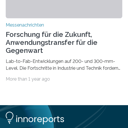
Messenachrichten
Forschung für die Zukunft,
Anwendungstransfer für die
Gegenwart
Lab-to-Fab-Entwicklungen auf 200- und 300-mm-
Level. Die Fortschritte in Industrie und Technik fordern
immer wieder neue Lösungen in der Herstellung von
More than 1 year ago
Mikrochips, sowohl aus technischer, wirtschaftlicher, als
auch ökologischer Sicht. Mit wegweisender Forschung
und einem hochmodernen Anlagenpark hat sich das
Fraunhofer-Institut für Photonische Mikrosysteme IPMS
dabei als starker Partner der Industrie etabliert. Das
Serviceangebot umfasst alle Schritte »from lab to fab«
– von der Beratung über die Prozessentwicklung bis hin