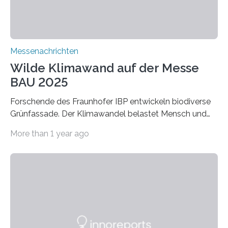
Verbindungen aus….
Messenachrichten
Wilde Klimawand auf der Messe
BAU 2025
Forschende des Fraunhofer IBP entwickeln biodiverse
Grünfassade. Der Klimawandel belastet Mensch und
Umwelt. Vor allem in Städten leidet die Bevölkerung im
More than 1 year ago
Sommer unter hohen Temperaturen und der
zunehmenden Trockenheit. Auch Insekten und Vögel
finden im urbanen Raum oftmals weniger Nahrung,
Unterschlupf- und Nistmöglichkeiten. Ein
Lösungsansatz kann die Begrünung von Fassaden und
Dächern darstellen. Forschende des Fraunhofer-
Instituts für Bauphysik IBP erproben aktuell in
Zusammenarbeit mit dem Institut für Akustik und