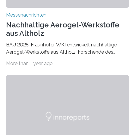
Messenachrichten
Nachhaltige Aerogel-Werkstoffe
aus Altholz
BAU 2025: Fraunhofer WKI entwickelt nachhaltige
Aerogel-Werkstoffe aus Altholz. Forschende des
Fraunhofer WKI stellen auf der BAU 2025 in München
More than 1 year ago
ein Projekt zur Entwicklung innovativer Aerogele aus
Altholz vor. Aus diesen nachhaltigen Materialien
entwickeln die Forschenden unter anderem
schadstoffadsorbierende Luftfilter und recycelbare
Dämmstoffe. Aerogele sind hochporöse, federleichte
Werkstoffe mit außergewöhnlichen Eigenschaften. Das
macht sie zu idealen Kandidaten für den Leichtbau und
für Filtermaterialien. Sie zeichnen sich durch eine
extrem niedrige Wärmeleitfähigkeit und eine hohe
Adsorptionsfähigkeit für flüchtige organische