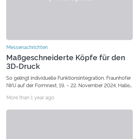
Bauphysik sowie dem Institut für Landschaftsplanung
und Ökologie der Universität Stuttgart…
Messenachrichten
Maßgeschneiderte Köpfe für den
3D-Druck
So gelingt individuelle Funktionsintegration. Fraunhofer
IWU auf der Formnext, 19. – 22. November 2024, Halle
11.0/Stand E38. Wire bzw. Fiber Encapsulating Additive
More than 1 year ago
Manufacturing (WEAM/FEAM) könnte die industrielle
Fertigung von Bauteilen, in die komplexe und doch
kompakte Verkabelungen, Sensoren, Aktoren oder
Beleuchtungssysteme eingebracht werden müssen,
drastisch vereinfachen, indem es diese Komponenten
gleich mitdruckt. Neu entwickelt am Fraunhofer IWU: