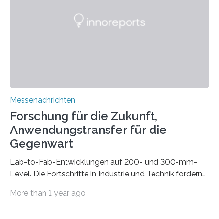
die Automated Cable Assembly (AuCA). Wo
konventionelle Robotik an der Produktion und
automatisierten Verlegung biegsamer Kabelsätze in
Automobilen scheitert, stellt AuCA Verkabelungen
mittels…
Messenachrichten
Forschung für die Zukunft,
Anwendungstransfer für die
Gegenwart
Lab-to-Fab-Entwicklungen auf 200- und 300-mm-
Level. Die Fortschritte in Industrie und Technik fordern
immer wieder neue Lösungen in der Herstellung von
More than 1 year ago
Mikrochips, sowohl aus technischer, wirtschaftlicher, als
auch ökologischer Sicht. Mit wegweisender Forschung