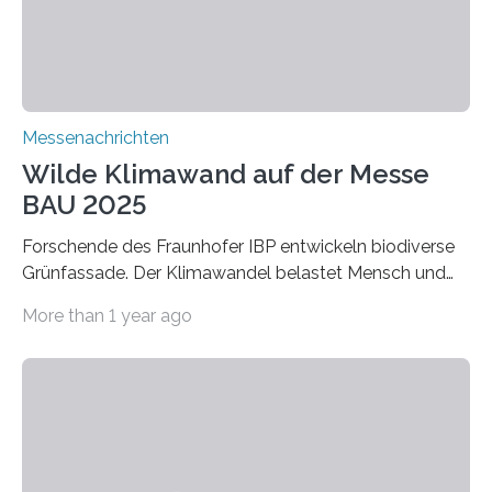
Adsorptionsfähigkeit für flüchtige organische
Verbindungen aus….
Messenachrichten
Wilde Klimawand auf der Messe
BAU 2025
Forschende des Fraunhofer IBP entwickeln biodiverse
Grünfassade. Der Klimawandel belastet Mensch und
Umwelt. Vor allem in Städten leidet die Bevölkerung im
More than 1 year ago
Sommer unter hohen Temperaturen und der
zunehmenden Trockenheit. Auch Insekten und Vögel
finden im urbanen Raum oftmals weniger Nahrung,
Unterschlupf- und Nistmöglichkeiten. Ein
Lösungsansatz kann die Begrünung von Fassaden und
Dächern darstellen. Forschende des Fraunhofer-
Instituts für Bauphysik IBP erproben aktuell in