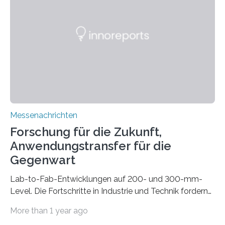
gleich mitdruckt. Neu entwickelt am Fraunhofer IWU:
die Automated Cable Assembly (AuCA). Wo
konventionelle Robotik an der Produktion und
automatisierten Verlegung biegsamer Kabelsätze in
Automobilen scheitert, stellt AuCA Verkabelungen
mittels…
Messenachrichten
Forschung für die Zukunft,
Anwendungstransfer für die
Gegenwart
Lab-to-Fab-Entwicklungen auf 200- und 300-mm-
Level. Die Fortschritte in Industrie und Technik fordern
immer wieder neue Lösungen in der Herstellung von
More than 1 year ago
Mikrochips, sowohl aus technischer, wirtschaftlicher, als