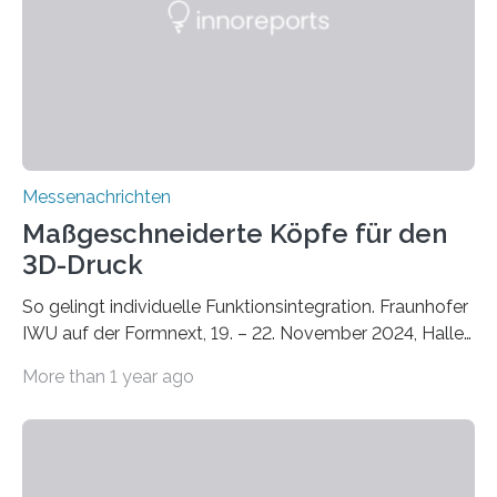
Zusammenarbeit mit dem Institut für Akustik und
Bauphysik sowie dem Institut für Landschaftsplanung
und Ökologie der Universität Stuttgart…
Messenachrichten
Maßgeschneiderte Köpfe für den
3D-Druck
So gelingt individuelle Funktionsintegration. Fraunhofer
IWU auf der Formnext, 19. – 22. November 2024, Halle
11.0/Stand E38. Wire bzw. Fiber Encapsulating Additive
More than 1 year ago
Manufacturing (WEAM/FEAM) könnte die industrielle
Fertigung von Bauteilen, in die komplexe und doch
kompakte Verkabelungen, Sensoren, Aktoren oder
Beleuchtungssysteme eingebracht werden müssen,
drastisch vereinfachen, indem es diese Komponenten