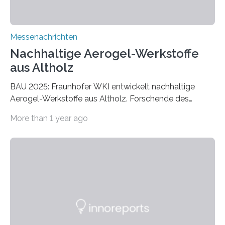
Messenachrichten
Nachhaltige Aerogel-Werkstoffe
aus Altholz
BAU 2025: Fraunhofer WKI entwickelt nachhaltige
Aerogel-Werkstoffe aus Altholz. Forschende des
Fraunhofer WKI stellen auf der BAU 2025 in München
More than 1 year ago
ein Projekt zur Entwicklung innovativer Aerogele aus
Altholz vor. Aus diesen nachhaltigen Materialien
entwickeln die Forschenden unter anderem
schadstoffadsorbierende Luftfilter und recycelbare
Dämmstoffe. Aerogele sind hochporöse, federleichte
Werkstoffe mit außergewöhnlichen Eigenschaften. Das
macht sie zu idealen Kandidaten für den Leichtbau und
für Filtermaterialien. Sie zeichnen sich durch eine
extrem niedrige Wärmeleitfähigkeit und eine hohe