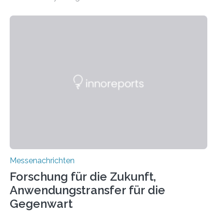
Manufacturing (WEAM/FEAM) könnte die industrielle
Fertigung von Bauteilen, in die komplexe und doch
kompakte Verkabelungen, Sensoren, Aktoren oder
Beleuchtungssysteme eingebracht werden müssen,
drastisch vereinfachen, indem es diese Komponenten
gleich mitdruckt. Neu entwickelt am Fraunhofer IWU:
die Automated Cable Assembly (AuCA). Wo
konventionelle Robotik an der Produktion und
automatisierten Verlegung biegsamer Kabelsätze in
Automobilen scheitert, stellt AuCA Verkabelungen
mittels…
Messenachrichten
Forschung für die Zukunft,
Anwendungstransfer für die
Gegenwart