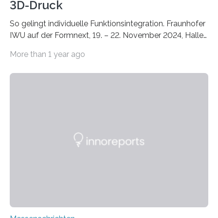
3D-Druck
So gelingt individuelle Funktionsintegration. Fraunhofer
IWU auf der Formnext, 19. – 22. November 2024, Halle
11.0/Stand E38. Wire bzw. Fiber Encapsulating Additive
More than 1 year ago
Manufacturing (WEAM/FEAM) könnte die industrielle
Fertigung von Bauteilen, in die komplexe und doch
kompakte Verkabelungen, Sensoren, Aktoren oder
Beleuchtungssysteme eingebracht werden müssen,
drastisch vereinfachen, indem es diese Komponenten
gleich mitdruckt. Neu entwickelt am Fraunhofer IWU:
die Automated Cable Assembly (AuCA). Wo
konventionelle Robotik an der Produktion und
automatisierten Verlegung biegsamer Kabelsätze in
Automobilen scheitert, stellt AuCA Verkabelungen
mittels…