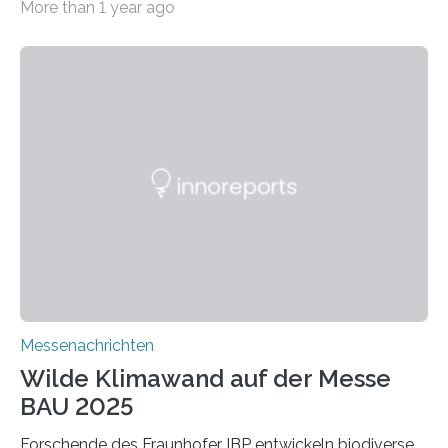
More than 1 year ago
ein Projekt zur Entwicklung innovativer Aerogele aus
Altholz vor. Aus diesen nachhaltigen Materialien
entwickeln die Forschenden unter anderem
schadstoffadsorbierende Luftfilter und recycelbare
Dämmstoffe. Aerogele sind hochporöse, federleichte
Werkstoffe mit außergewöhnlichen Eigenschaften. Das
macht sie zu idealen Kandidaten für den Leichtbau und
für Filtermaterialien. Sie zeichnen sich durch eine
extrem niedrige Wärmeleitfähigkeit und eine hohe
Adsorptionsfähigkeit für flüchtige organische
Verbindungen aus….
Messenachrichten
Wilde Klimawand auf der Messe
BAU 2025
Forschende des Fraunhofer IBP entwickeln biodiverse