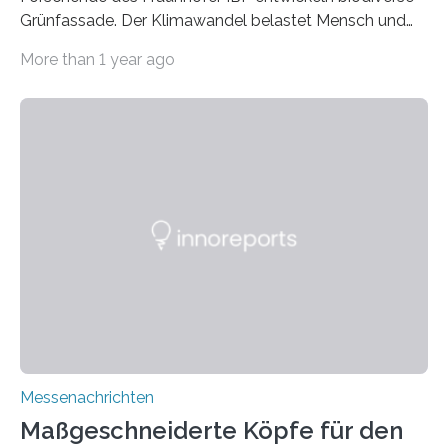
Grünfassade. Der Klimawandel belastet Mensch und
Umwelt. Vor allem in Städten leidet die Bevölkerung im
More than 1 year ago
Sommer unter hohen Temperaturen und der
zunehmenden Trockenheit. Auch Insekten und Vögel
finden im urbanen Raum oftmals weniger Nahrung,
Unterschlupf- und Nistmöglichkeiten. Ein
Lösungsansatz kann die Begrünung von Fassaden und
Dächern darstellen. Forschende des Fraunhofer-
Instituts für Bauphysik IBP erproben aktuell in
Zusammenarbeit mit dem Institut für Akustik und
Bauphysik sowie dem Institut für Landschaftsplanung
und Ökologie der Universität Stuttgart…
Messenachrichten
Maßgeschneiderte Köpfe für den