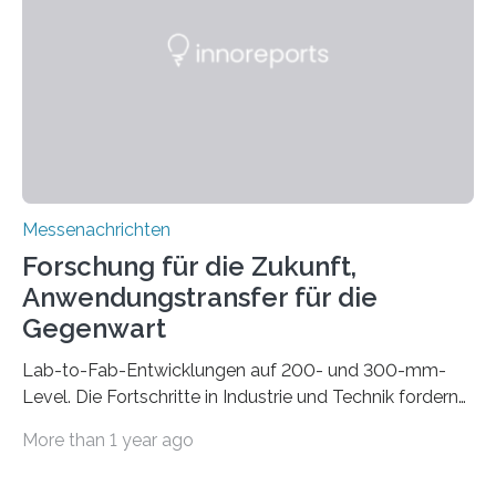
die Automated Cable Assembly (AuCA). Wo
konventionelle Robotik an der Produktion und
automatisierten Verlegung biegsamer Kabelsätze in
Automobilen scheitert, stellt AuCA Verkabelungen
mittels…
Messenachrichten
Forschung für die Zukunft,
Anwendungstransfer für die
Gegenwart
Lab-to-Fab-Entwicklungen auf 200- und 300-mm-
Level. Die Fortschritte in Industrie und Technik fordern
immer wieder neue Lösungen in der Herstellung von
More than 1 year ago
Mikrochips, sowohl aus technischer, wirtschaftlicher, als
auch ökologischer Sicht. Mit wegweisender Forschung