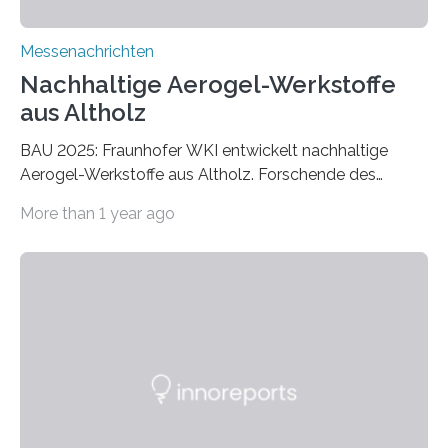
Messenachrichten
Nachhaltige Aerogel-Werkstoffe
aus Altholz
BAU 2025: Fraunhofer WKI entwickelt nachhaltige
Aerogel-Werkstoffe aus Altholz. Forschende des
Fraunhofer WKI stellen auf der BAU 2025 in München
More than 1 year ago
ein Projekt zur Entwicklung innovativer Aerogele aus
Altholz vor. Aus diesen nachhaltigen Materialien
entwickeln die Forschenden unter anderem
schadstoffadsorbierende Luftfilter und recycelbare
Dämmstoffe. Aerogele sind hochporöse, federleichte
Werkstoffe mit außergewöhnlichen Eigenschaften. Das
macht sie zu idealen Kandidaten für den Leichtbau und
für Filtermaterialien. Sie zeichnen sich durch eine
extrem niedrige Wärmeleitfähigkeit und eine hohe
Adsorptionsfähigkeit für flüchtige organische