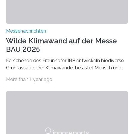
Verbindungen aus….
Messenachrichten
Wilde Klimawand auf der Messe
BAU 2025
Forschende des Fraunhofer IBP entwickeln biodiverse
Grünfassade. Der Klimawandel belastet Mensch und
Umwelt. Vor allem in Städten leidet die Bevölkerung im
More than 1 year ago
Sommer unter hohen Temperaturen und der
zunehmenden Trockenheit. Auch Insekten und Vögel
finden im urbanen Raum oftmals weniger Nahrung,
Unterschlupf- und Nistmöglichkeiten. Ein
Lösungsansatz kann die Begrünung von Fassaden und
Dächern darstellen. Forschende des Fraunhofer-
Instituts für Bauphysik IBP erproben aktuell in
Zusammenarbeit mit dem Institut für Akustik und