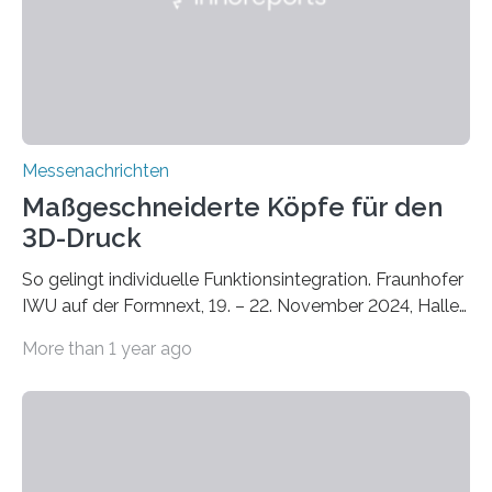
Bauphysik sowie dem Institut für Landschaftsplanung
und Ökologie der Universität Stuttgart…
Messenachrichten
Maßgeschneiderte Köpfe für den
3D-Druck
So gelingt individuelle Funktionsintegration. Fraunhofer
IWU auf der Formnext, 19. – 22. November 2024, Halle
11.0/Stand E38. Wire bzw. Fiber Encapsulating Additive
More than 1 year ago
Manufacturing (WEAM/FEAM) könnte die industrielle
Fertigung von Bauteilen, in die komplexe und doch
kompakte Verkabelungen, Sensoren, Aktoren oder
Beleuchtungssysteme eingebracht werden müssen,
drastisch vereinfachen, indem es diese Komponenten
gleich mitdruckt. Neu entwickelt am Fraunhofer IWU: