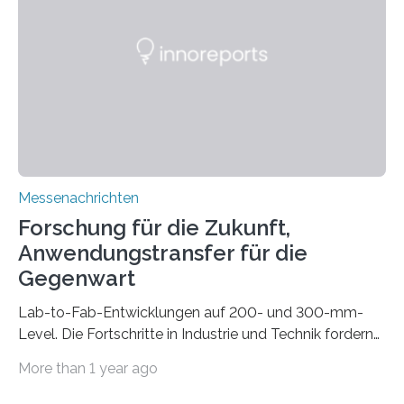
gleich mitdruckt. Neu entwickelt am Fraunhofer IWU:
die Automated Cable Assembly (AuCA). Wo
konventionelle Robotik an der Produktion und
automatisierten Verlegung biegsamer Kabelsätze in
Automobilen scheitert, stellt AuCA Verkabelungen
mittels…
Messenachrichten
Forschung für die Zukunft,
Anwendungstransfer für die
Gegenwart
Lab-to-Fab-Entwicklungen auf 200- und 300-mm-
Level. Die Fortschritte in Industrie und Technik fordern
immer wieder neue Lösungen in der Herstellung von
More than 1 year ago
Mikrochips, sowohl aus technischer, wirtschaftlicher, als
auch ökologischer Sicht. Mit wegweisender Forschung