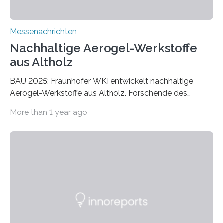
Messenachrichten
Nachhaltige Aerogel-Werkstoffe
aus Altholz
BAU 2025: Fraunhofer WKI entwickelt nachhaltige
Aerogel-Werkstoffe aus Altholz. Forschende des
Fraunhofer WKI stellen auf der BAU 2025 in München
More than 1 year ago
ein Projekt zur Entwicklung innovativer Aerogele aus
Altholz vor. Aus diesen nachhaltigen Materialien
entwickeln die Forschenden unter anderem
schadstoffadsorbierende Luftfilter und recycelbare
Dämmstoffe. Aerogele sind hochporöse, federleichte
Werkstoffe mit außergewöhnlichen Eigenschaften. Das
macht sie zu idealen Kandidaten für den Leichtbau und
für Filtermaterialien. Sie zeichnen sich durch eine
extrem niedrige Wärmeleitfähigkeit und eine hohe