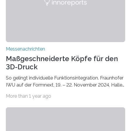
Zusammenarbeit mit dem Institut für Akustik und
Bauphysik sowie dem Institut für Landschaftsplanung
und Ökologie der Universität Stuttgart…
Messenachrichten
Maßgeschneiderte Köpfe für den
3D-Druck
So gelingt individuelle Funktionsintegration. Fraunhofer
IWU auf der Formnext, 19. – 22. November 2024, Halle
11.0/Stand E38. Wire bzw. Fiber Encapsulating Additive
More than 1 year ago
Manufacturing (WEAM/FEAM) könnte die industrielle
Fertigung von Bauteilen, in die komplexe und doch
kompakte Verkabelungen, Sensoren, Aktoren oder
Beleuchtungssysteme eingebracht werden müssen,
drastisch vereinfachen, indem es diese Komponenten