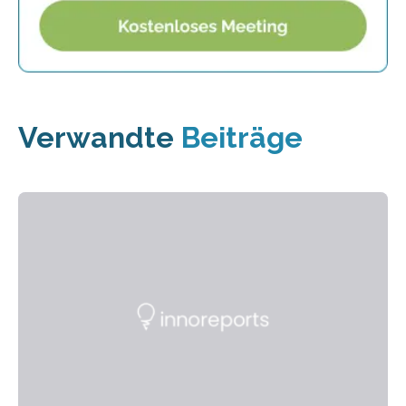
Verwandte
Beiträge