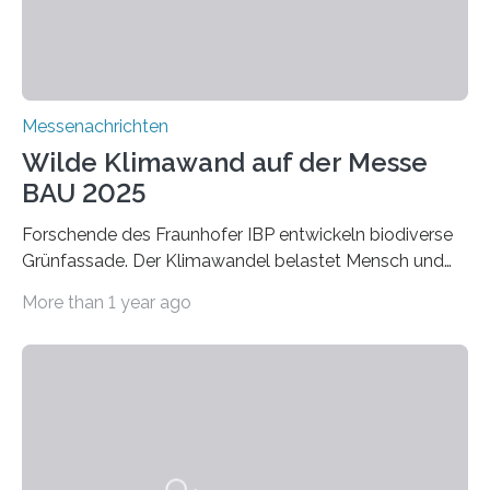
Adsorptionsfähigkeit für flüchtige organische
Verbindungen aus….
Messenachrichten
Wilde Klimawand auf der Messe
BAU 2025
Forschende des Fraunhofer IBP entwickeln biodiverse
Grünfassade. Der Klimawandel belastet Mensch und
Umwelt. Vor allem in Städten leidet die Bevölkerung im
More than 1 year ago
Sommer unter hohen Temperaturen und der
zunehmenden Trockenheit. Auch Insekten und Vögel
finden im urbanen Raum oftmals weniger Nahrung,
Unterschlupf- und Nistmöglichkeiten. Ein
Lösungsansatz kann die Begrünung von Fassaden und
Dächern darstellen. Forschende des Fraunhofer-
Instituts für Bauphysik IBP erproben aktuell in