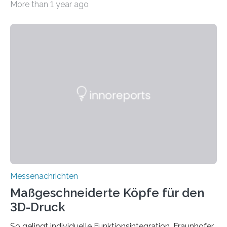
More than 1 year ago
Sommer unter hohen Temperaturen und der
zunehmenden Trockenheit. Auch Insekten und Vögel
finden im urbanen Raum oftmals weniger Nahrung,
Unterschlupf- und Nistmöglichkeiten. Ein
Lösungsansatz kann die Begrünung von Fassaden und
Dächern darstellen. Forschende des Fraunhofer-
Instituts für Bauphysik IBP erproben aktuell in
Zusammenarbeit mit dem Institut für Akustik und
Bauphysik sowie dem Institut für Landschaftsplanung
und Ökologie der Universität Stuttgart…
Messenachrichten
Maßgeschneiderte Köpfe für den
3D-Druck
So gelingt individuelle Funktionsintegration. Fraunhofer