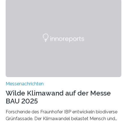
entwickeln die Forschenden unter anderem
schadstoffadsorbierende Luftfilter und recycelbare
Dämmstoffe. Aerogele sind hochporöse, federleichte
Werkstoffe mit außergewöhnlichen Eigenschaften. Das
macht sie zu idealen Kandidaten für den Leichtbau und
für Filtermaterialien. Sie zeichnen sich durch eine
extrem niedrige Wärmeleitfähigkeit und eine hohe
Adsorptionsfähigkeit für flüchtige organische
Verbindungen aus….
Messenachrichten
Wilde Klimawand auf der Messe
BAU 2025
Forschende des Fraunhofer IBP entwickeln biodiverse
Grünfassade. Der Klimawandel belastet Mensch und
Umwelt. Vor allem in Städten leidet die Bevölkerung im