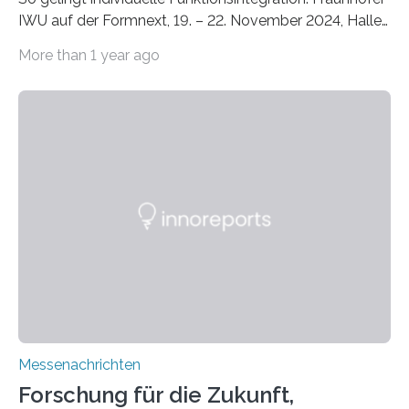
IWU auf der Formnext, 19. – 22. November 2024, Halle
11.0/Stand E38. Wire bzw. Fiber Encapsulating Additive
More than 1 year ago
Manufacturing (WEAM/FEAM) könnte die industrielle
Fertigung von Bauteilen, in die komplexe und doch
kompakte Verkabelungen, Sensoren, Aktoren oder
Beleuchtungssysteme eingebracht werden müssen,
drastisch vereinfachen, indem es diese Komponenten
gleich mitdruckt. Neu entwickelt am Fraunhofer IWU:
die Automated Cable Assembly (AuCA). Wo
konventionelle Robotik an der Produktion und
automatisierten Verlegung biegsamer Kabelsätze in
Automobilen scheitert, stellt AuCA Verkabelungen
mittels…
Messenachrichten
Forschung für die Zukunft,