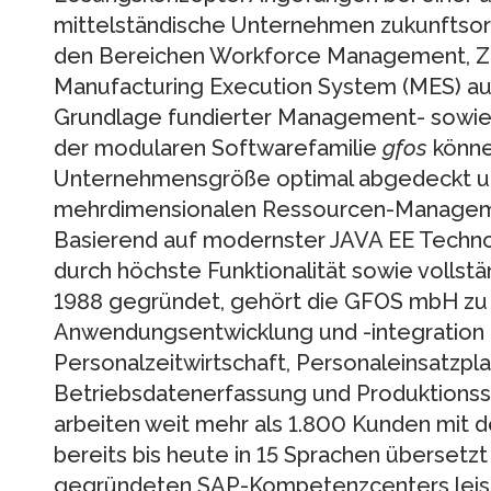
mittelständische Unternehmen zukunftsor
den Bereichen Workforce Management, Zut
Manufacturing Execution System (MES) aus
Grundlage fundierter Management- sowie 
der modularen Softwarefamilie
gfos
könne
Unternehmensgröße optimal abgedeckt u
mehrdimensionalen Ressourcen-Managem
Basierend auf modernster JAVA EE Techno
durch höchste Funktionalität sowie vollst
1988 gegründet, gehört die GFOS mbH zu 
Anwendungsentwicklung und -integration 
Personalzeitwirtschaft, Personaleinsatzplan
Betriebsdatenerfassung und Produktionss
arbeiten weit mehr als 1.800 Kunden mit 
bereits bis heute in 15 Sprachen überset
gegründeten SAP-Kompetenzcenters lei