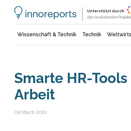
Wissenschaft & Technik
Informationstechnologie
Energie & Elektrotechnik
Unterstützt durch
das revolutionäre Proje
Wissenschaft & Technik
Technik
Weltwirts
Smarte HR-Tools 
Arbeit
08 March 2019