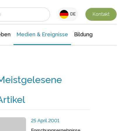
 Leben
Medien & Ereignisse
Interdisziplinäre Forschung
Veranstaltungsnachrichten
n Chemie
Gesellschaftswissenschaften
Kontakt
DE
eben
Medien & Ereignisse
Bildung
Meistgelesene
Artikel
25 April 2001
Forschungsergebnisse