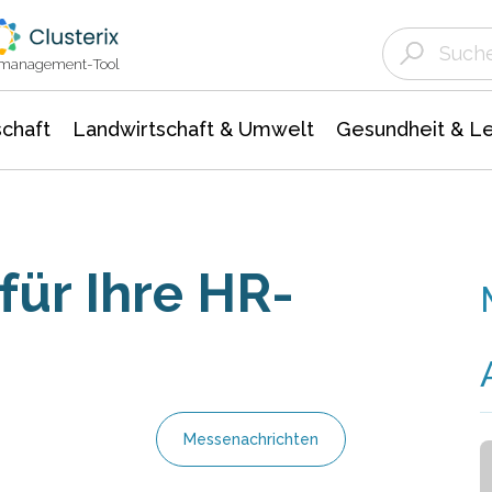
Landwirtschaft & Umwelt
Gesundheit &
Agrar- Forstwissenschaften
Unternehmensmeldungen
Biowissenschafte
Ökologie Umwelt- Naturschutz
ktmanagement-Tool
chaft
Landwirtschaft & Umwelt
Gesundheit & L
für Ihre HR-
Messenachrichten