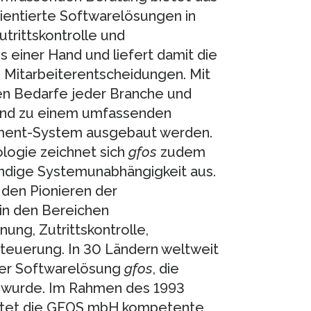
ientierte Softwarelösungen in
rittskontrolle und
 einer Hand und liefert damit die
Mitarbeiterentscheidungen. Mit
n Bedarfe jeder Branche und
nd zu einem umfassenden
ent-System ausgebaut werden.
logie zeichnet sich
gfos
zudem
ändige Systemunabhängigkeit aus.
den Pionieren der
in den Bereichen
ung, Zutrittskontrolle,
teuerung. In 30 Ländern weltweit
der Softwarelösung
gfos
, die
zt wurde. Im Rahmen des 1993
stet die GFOS mbH kompetente